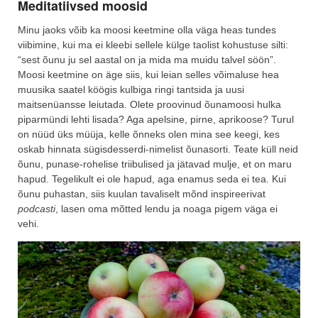
Meditatiivsed moosid
Minu jaoks võib ka moosi keetmine olla väga heas tundes
viibimine, kui ma ei kleebi sellele külge taolist kohustuse silti:
“sest õunu ju sel aastal on ja mida ma muidu talvel söön”.
Moosi keetmine on äge siis, kui leian selles võimaluse hea
muusika saatel köögis kulbiga ringi tantsida ja uusi
maitsenüansse leiutada. Olete proovinud õunamoosi hulka
piparmündi lehti lisada? Aga apelsine, pirne, aprikoose? Turul
on nüüd üks müüja, kelle õnneks olen mina see keegi, kes
oskab hinnata sügisdesserdi-nimelist õunasorti. Teate küll neid
õunu, punase-rohelise triibulised ja jätavad mulje, et on maru
hapud. Tegelikult ei ole hapud, aga enamus seda ei tea. Kui
õunu puhastan, siis kuulan tavaliselt mõnd inspireerivat
podcasti
, lasen oma mõtted lendu ja noaga pigem väga ei
vehi.