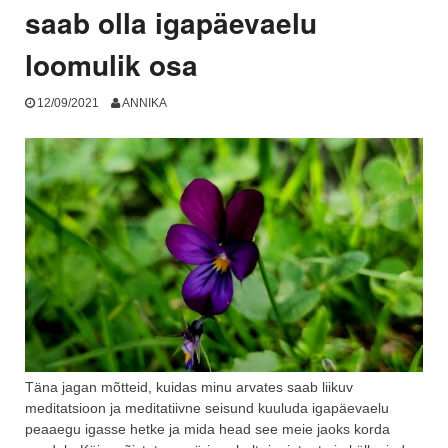
saab olla igapäevaelu
loomulik osa
12/09/2021
ANNIKA
Täna jagan mõtteid, kuidas minu arvates saab liikuv
meditatsioon ja meditatiivne seisund kuuluda igapäevaelu
peaaegu igasse hetke ja mida head see meie jaoks korda