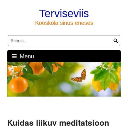
Skip
to
Terviseviis
content
Kooskõla sinus eneses
Menu
Kuidas liikuv meditatsioon