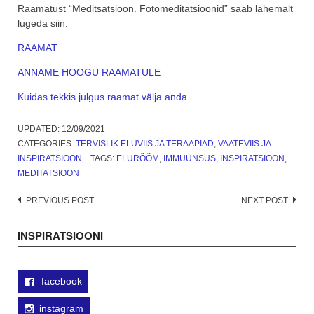
Raamatust “Meditsatsioon. Fotomeditatsioonid” saab lähemalt
lugeda siin:
RAAMAT
ANNAME HOOGU RAAMATULE
Kuidas tekkis julgus raamat välja anda
UPDATED:
12/09/2021
CATEGORIES:
TERVISLIK ELUVIIS JA TERAAPIAD
,
VAATEVIIS JA
INSPIRATSIOON
TAGS:
ELURÕÕM
,
IMMUUNSUS
,
INSPIRATSIOON
,
MEDITATSIOON
Post
PREVIOUS POST
NEXT POST
navigation
INSPIRATSIOONI
facebook
instagram