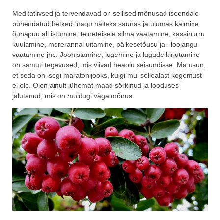
Meditatiivsed ja tervendavad on sellised mõnusad iseendale
pühendatud hetked, nagu näiteks saunas ja ujumas käimine,
õunapuu all istumine, teineteisele silma vaatamine, kassinurru
kuulamine, mererannal uitamine, päikesetõusu ja –loojangu
vaatamine jne. Joonistamine, lugemine ja lugude kirjutamine
on samuti tegevused, mis viivad heaolu seisundisse. Ma usun,
et seda on isegi maratonijooks, kuigi mul sellealast kogemust
ei ole. Olen ainult lühemat maad sörkinud ja looduses
jalutanud, mis on muidugi väga mõnus.