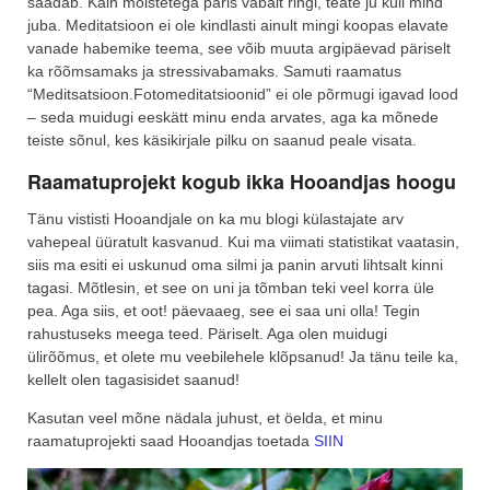
saadab. Käin mõistetega päris vabalt ringi, teate ju küll mind
juba. Meditatsioon ei ole kindlasti ainult mingi koopas elavate
vanade habemike teema, see võib muuta argipäevad päriselt
ka rõõmsamaks ja stressivabamaks. Samuti raamatus
“Meditsatsioon.Fotomeditatsioonid” ei ole põrmugi igavad lood
– seda muidugi eeskätt minu enda arvates, aga ka mõnede
teiste sõnul, kes käsikirjale pilku on saanud peale visata.
Raamatuprojekt kogub ikka Hooandjas hoogu
Tänu vististi Hooandjale on ka mu blogi külastajate arv
vahepeal üüratult kasvanud. Kui ma viimati statistikat vaatasin,
siis ma esiti ei uskunud oma silmi ja panin arvuti lihtsalt kinni
tagasi. Mõtlesin, et see on uni ja tõmban teki veel korra üle
pea. Aga siis, et oot! päevaaeg, see ei saa uni olla! Tegin
rahustuseks meega teed. Päriselt. Aga olen muidugi
ülirõõmus, et olete mu veebilehele klõpsanud! Ja tänu teile ka,
kellelt olen tagasisidet saanud!
Kasutan veel mõne nädala juhust, et öelda, et minu
raamatuprojekti saad Hooandjas toetada
SIIN