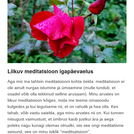
Liikuv meditatsioon igapäevaelus
Aga mis ma tahtsin meditatsiooni kohta öelda: meditatsioon ei
ole ainult nurgas istumine ja ümisemine (mulle tundub, et
osadel võib olla tekkinud selline arusaam). Minu arvates on
liikuv meditatsioon kõiges, mida me teeme omasoodu
kulgedes ja kui tegutseme nii, et on rahulik ja hea olla. Kes
tahab, võib vastu vaielda, aga minu arvates nii on. Kui tunnen
niisugust vaimustust, et ümbrus kaob justkui ära ja aega
poleks nagu kunagi olemas olnudki, siis see ongi meditatiivne
seisund, see on minu isiklik “meditsatsioon”.