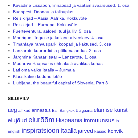
Kevadine Lissabon, linnaosad ja vaatamisväärsused. 1. osa
Budapest, Doonau ja talisuplus
Reisikirjad – Aasia, Aafrika. Kokkuvõte
Reisikirjad – Euroopa. Kokkuvõte
Fuerteventura, aaloed, tuul ja liiv. 5. osa
Manrique, Teguise ja kollane allveelaev. 4. osa
Timanfaya rahvuspark, koopad ja kaktused. 3. osa
Lanzarote kuurordid ja põllumajandus. 2. osa
Järgmine Kanaari saar – Lanzarote. 1. osa
Mudaravi Haapsalus ehk alasti avalikus kohas
Läti oma väike Itaalia – Jurmala
Klassikaline kodune letšo
Ljubljana, the beautiful capital of Slovenia. Part 3
SILDIPILV
aeg
elamise kunst
armastus
allikad
Bulgaaria
Bali
Bangkok
elurõõm
Hispaania
elujõud
immuunsus
in
inspiratsioon
Itaalia
järved
kohvik
kassid
English