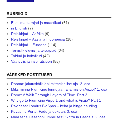
RUBRIIGID
Eesti matkarajad ja maastikud
(61)
in English
(7)
Reisikirjad – Aafrika
(9)
Reisikirjad – Aasia ja Indoneesia
(18)
Reisikirjad – Euroopa
(114)
Tervislik eluviis ja teraapiad
(34)
Toidud ja kohvikud
(42)
Vaateviis ja inspiratsioon
(55)
VÄRSKED POSTITUSED
Rooma: jalutuskäik läbi mitmekihilise aja. 2. osa
Miks minna Fiumicino lennujaama ja mis on Anzio? 1. osa
Rome: A Walk Through Layers of Time. Part 2
Why go to Fiumicino Airport, and what is Anzio? Part 1
Ravipaast Loodus BioSpas – keha ja hinge nauding
Kevadine Porto, Fado ja ookean. 3. osa
Mida teha Lissaboni ümbruses? Sintra ja Cascais. 2. osa