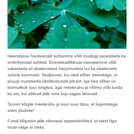
Iseendasse hoolivamalt suhtumine võib muidugi parandada ka
ümbritsevaid suhteid. Eneseteadlikkuse kasvatamine võib
vabastada nii ebatervetest harjumustest kui ka ebatervete
suhete koormast. Sealjuures, kui oled sõber iseendaga, ei
pruugi muretseda üksildustunde pärast. Iga hea sõber on
loomulikult suur kingitus, aga meelerahu ja rõõmu võib tunda
ka siis, kui sõbrad jälle oma koju tagasi lähevad.
Soovin kõigile meelerahu ja suur-suur tänu, et lugemisega
siiani jõudsite!
Fotod klõpsisin jälle vihmasel septembriõhtul, et tekst liiga
must-valge ei oleks.