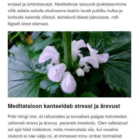
endast ja ümbritsevast. Meditatiivse seisundi praktiseerimine
võib aidata astuda eludraama teatris lavalt publiku hulka ja
loobuda iseenda võetud, teinekord täiesti jaburasse, rolli
liigselt sisse elamast.
Meditatsioon kantseldab stressi ja ärevust
Pole mingi ime, et rahunedes ja turvalises paigas toimetades
väheneb stress ja ärevus, paraneb meeleolu. Olen talletanud
sel ajal häid mälestusi, mida meenutada siis, kui reaalne
olukord ei näe välja nii, et inimesed minu ümber tormaksid