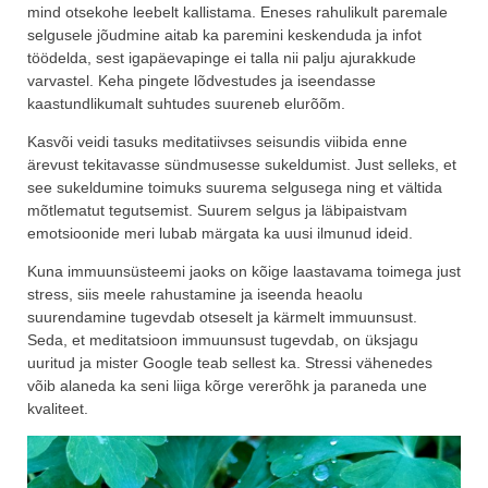
mind otsekohe leebelt kallistama. Eneses rahulikult paremale
selgusele jõudmine aitab ka paremini keskenduda ja infot
töödelda, sest igapäevapinge ei talla nii palju ajurakkude
varvastel. Keha pingete lõdvestudes ja iseendasse
kaastundlikumalt suhtudes suureneb elurõõm.
Kasvõi veidi tasuks meditatiivses seisundis viibida enne
ärevust tekitavasse sündmusesse sukeldumist. Just selleks, et
see sukeldumine toimuks suurema selgusega ning et vältida
mõtlematut tegutsemist. Suurem selgus ja läbipaistvam
emotsioonide meri lubab märgata ka uusi ilmunud ideid.
Kuna immuunsüsteemi jaoks on kõige laastavama toimega just
stress, siis meele rahustamine ja iseenda heaolu
suurendamine tugevdab otseselt ja kärmelt immuunsust.
Seda, et meditatsioon immuunsust tugevdab, on üksjagu
uuritud ja mister Google teab sellest ka. Stressi vähenedes
võib alaneda ka seni liiga kõrge vererõhk ja paraneda une
kvaliteet.