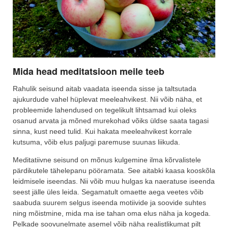
Mida head meditatsioon meile teeb
Rahulik seisund aitab vaadata iseenda sisse ja taltsutada
ajukurdude vahel hüplevat meeleahvikest. Nii võib näha, et
probleemide lahendused on tegelikult lihtsamad kui oleks
osanud arvata ja mõned murekohad võiks üldse saata tagasi
sinna, kust need tulid. Kui hakata meeleahvikest korrale
kutsuma, võib elus paljugi paremuse suunas liikuda.
Meditatiivne seisund on mõnus kulgemine ilma kõrvalistele
pärdikutele tähelepanu pööramata. See aitabki kaasa kooskõla
leidmisele iseendas. Nii võib muu hulgas ka naeratuse iseenda
seest jälle üles leida. Segamatult omaette aega veetes võib
saabuda suurem selgus iseenda motiivide ja soovide suhtes
ning mõistmine, mida ma ise tahan oma elus näha ja kogeda.
Pelkade soovunelmate asemel võib näha realistlikumat pilt