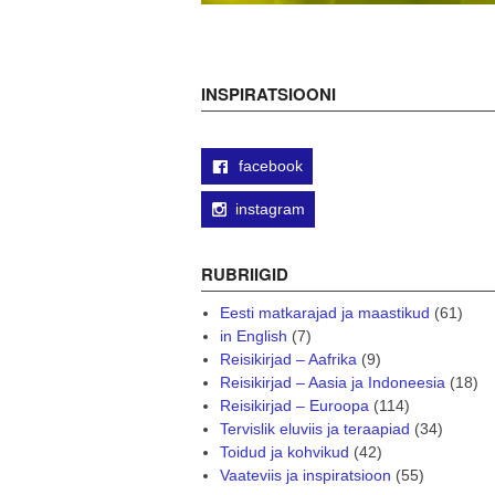
INSPIRATSIOONI
facebook
instagram
RUBRIIGID
Eesti matkarajad ja maastikud
(61)
in English
(7)
Reisikirjad – Aafrika
(9)
Reisikirjad – Aasia ja Indoneesia
(18)
Reisikirjad – Euroopa
(114)
Tervislik eluviis ja teraapiad
(34)
Toidud ja kohvikud
(42)
Vaateviis ja inspiratsioon
(55)