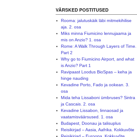
VÄRSKED POSTITUSED
Rooma: jalutuskäik läbi mitmekihilise
aja. 2. osa
Miks minna Fiumicino lennujaama ja
mis on Anzio? 1. osa
Rome: A Walk Through Layers of Time.
Part 2
Why go to Fiumicino Airport, and what
is Anzio? Part 1
Ravipaast Loodus BioSpas – keha ja
hinge nauding
Kevadine Porto, Fado ja ookean. 3.
osa
Mida teha Lissaboni ümbruses? Sintra
ja Cascais. 2. osa
Kevadine Lissabon, linnaosad ja
vaatamisväärsused. 1. osa
Budapest, Doonau ja talisuplus
Reisikirjad – Aasia, Aafrika. Kokkuvõte
Reisikirjad – Euroopa. Kokkuvõte