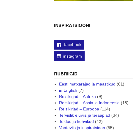
INSPIRATSIOONI
facebook
instagram
RUBRIIGID
Eesti matkarajad ja maastikud
(61)
in English
(7)
Reisikirjad – Aafrika
(9)
Reisikirjad – Aasia ja Indoneesia
(18)
Reisikirjad – Euroopa
(114)
Tervislik eluviis ja teraapiad
(34)
Toidud ja kohvikud
(42)
Vaateviis ja inspiratsioon
(55)