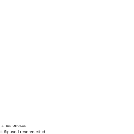
a sinus eneses.
ik õigused reserveeritud.