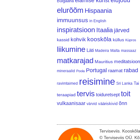
elujõud
elamise kunst
Bulgaaria
elurõõm
Hispaania
immuunsus
in English
inspiratsioon
Itaalia
järved
kooskõla
kohvik
kassid
küllus
Küpros
liikumine
Läti
Madeira
Malta
massaaz
matkarajad
meditatsioon
Mauritius
Portugal
rabad
raamat
mineraalid
Poola
reisimine
Tai
ravimtaimed
Sri Lanka
tervis
toit
teraapiad
toiduretsept
vulkaanisaar
õnn
vääriskivid
värvid
Terviseviis. Kooskõl
© Terviseviis OÜ. Kõ