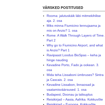
VÄRSKED POSTITUSED
Rooma: jalutuskäik läbi mitmekihilise
aja. 2. osa
Miks minna Fiumicino lennujaama ja
mis on Anzio? 1. osa
Rome: A Walk Through Layers of Time.
Part 2
Why go to Fiumicino Airport, and what
is Anzio? Part 1
Ravipaast Loodus BioSpas – keha ja
hinge nauding
Kevadine Porto, Fado ja ookean. 3.
osa
Mida teha Lissaboni ümbruses? Sintra
ja Cascais. 2. osa
Kevadine Lissabon, linnaosad ja
vaatamisväärsused. 1. osa
Budapest, Doonau ja talisuplus
Reisikirjad – Aasia, Aafrika. Kokkuvõte
Reisikirjad – Euroopa. Kokkuvõte