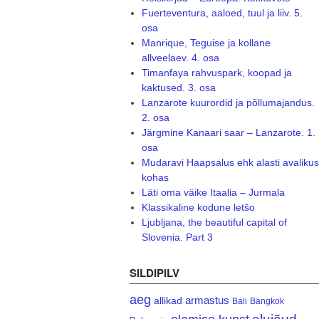
Fuerteventura, aaloed, tuul ja liiv. 5.
osa
Manrique, Teguise ja kollane
allveelaev. 4. osa
Timanfaya rahvuspark, koopad ja
kaktused. 3. osa
Lanzarote kuurordid ja põllumajandus.
2. osa
Järgmine Kanaari saar – Lanzarote. 1.
osa
Mudaravi Haapsalus ehk alasti avalikus
kohas
Läti oma väike Itaalia – Jurmala
Klassikaline kodune letšo
Ljubljana, the beautiful capital of
Slovenia. Part 3
SILDIPILV
aeg
armastus
allikad
Bali
Bangkok