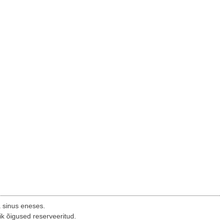
a sinus eneses.
ik õigused reserveeritud.