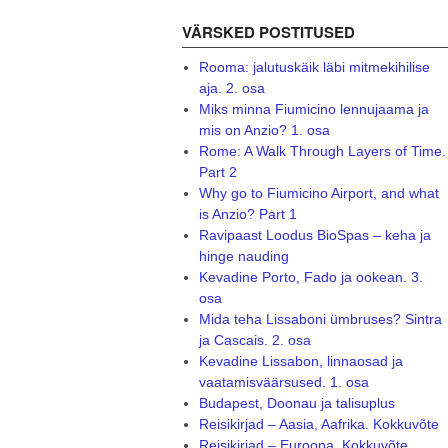
VÄRSKED POSTITUSED
Rooma: jalutuskäik läbi mitmekihilise
aja. 2. osa
Miks minna Fiumicino lennujaama ja
mis on Anzio? 1. osa
Rome: A Walk Through Layers of Time.
Part 2
Why go to Fiumicino Airport, and what
is Anzio? Part 1
Ravipaast Loodus BioSpas – keha ja
hinge nauding
Kevadine Porto, Fado ja ookean. 3.
osa
Mida teha Lissaboni ümbruses? Sintra
ja Cascais. 2. osa
Kevadine Lissabon, linnaosad ja
vaatamisväärsused. 1. osa
Budapest, Doonau ja talisuplus
Reisikirjad – Aasia, Aafrika. Kokkuvõte
Reisikirjad – Euroopa. Kokkuvõte