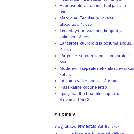
Fuerteventura, aaloed, tuul ja liiv. 5.
osa
Manrique, Teguise ja kollane
allveelaev. 4. osa
Timanfaya rahvuspark, koopad ja
kaktused. 3. osa
Lanzarote kuurordid ja põllumajandus.
2. osa
Järgmine Kanaari saar – Lanzarote. 1.
osa
Mudaravi Haapsalus ehk alasti avalikus
kohas
Läti oma väike Itaalia – Jurmala
Klassikaline kodune letšo
Ljubljana, the beautiful capital of
Slovenia. Part 3
SILDIPILV
aeg
armastus
allikad
Bali
Bangkok