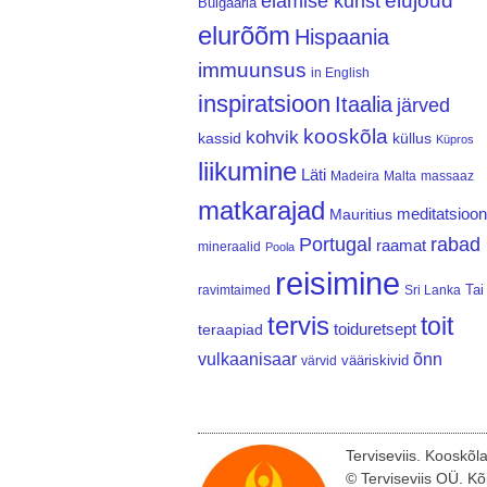
elujõud
elamise kunst
Bulgaaria
elurõõm
Hispaania
immuunsus
in English
inspiratsioon
Itaalia
järved
kooskõla
kohvik
kassid
küllus
Küpros
liikumine
Läti
Madeira
Malta
massaaz
matkarajad
meditatsioon
Mauritius
Portugal
rabad
raamat
mineraalid
Poola
reisimine
Tai
ravimtaimed
Sri Lanka
tervis
toit
teraapiad
toiduretsept
vulkaanisaar
õnn
vääriskivid
värvid
Terviseviis. Kooskõl
© Terviseviis OÜ. Kõ