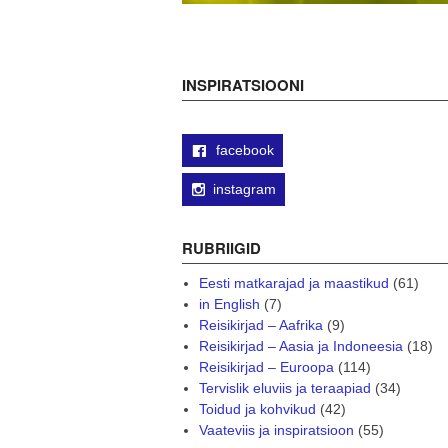
INSPIRATSIOONI
facebook
instagram
RUBRIIGID
Eesti matkarajad ja maastikud
(61)
in English
(7)
Reisikirjad – Aafrika
(9)
Reisikirjad – Aasia ja Indoneesia
(18)
Reisikirjad – Euroopa
(114)
Tervislik eluviis ja teraapiad
(34)
Toidud ja kohvikud
(42)
Vaateviis ja inspiratsioon
(55)