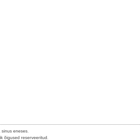
a sinus eneses.
ik õigused reserveeritud.