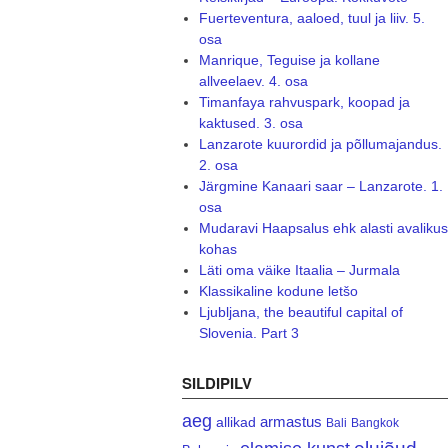
Fuerteventura, aaloed, tuul ja liiv. 5.
osa
Manrique, Teguise ja kollane
allveelaev. 4. osa
Timanfaya rahvuspark, koopad ja
kaktused. 3. osa
Lanzarote kuurordid ja põllumajandus.
2. osa
Järgmine Kanaari saar – Lanzarote. 1.
osa
Mudaravi Haapsalus ehk alasti avalikus
kohas
Läti oma väike Itaalia – Jurmala
Klassikaline kodune letšo
Ljubljana, the beautiful capital of
Slovenia. Part 3
SILDIPILV
aeg
armastus
allikad
Bali
Bangkok