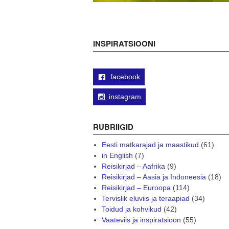
INSPIRATSIOONI
facebook
instagram
RUBRIIGID
Eesti matkarajad ja maastikud
(61)
in English
(7)
Reisikirjad – Aafrika
(9)
Reisikirjad – Aasia ja Indoneesia
(18)
Reisikirjad – Euroopa
(114)
Tervislik eluviis ja teraapiad
(34)
Toidud ja kohvikud
(42)
Vaateviis ja inspiratsioon
(55)