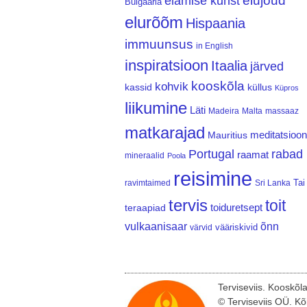
elujõud
elamise kunst
Bulgaaria
elurõõm
Hispaania
immuunsus
in English
inspiratsioon
Itaalia
järved
kooskõla
kohvik
kassid
küllus
Küpros
liikumine
Läti
Madeira
Malta
massaaz
matkarajad
meditatsioon
Mauritius
Portugal
rabad
raamat
mineraalid
Poola
reisimine
Tai
ravimtaimed
Sri Lanka
tervis
toit
teraapiad
toiduretsept
vulkaanisaar
õnn
vääriskivid
värvid
Terviseviis. Kooskõl
© Terviseviis OÜ. Kõ