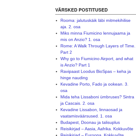
VÄRSKED POSTITUSED
Rooma: jalutuskäik läbi mitmekihilise
aja. 2. osa
Miks minna Fiumicino lennujaama ja
mis on Anzio? 1. osa
Rome: A Walk Through Layers of Time.
Part 2
Why go to Fiumicino Airport, and what
is Anzio? Part 1
Ravipaast Loodus BioSpas – keha ja
hinge nauding
Kevadine Porto, Fado ja ookean. 3.
osa
Mida teha Lissaboni ümbruses? Sintra
ja Cascais. 2. osa
Kevadine Lissabon, linnaosad ja
vaatamisväärsused. 1. osa
Budapest, Doonau ja talisuplus
Reisikirjad – Aasia, Aafrika. Kokkuvõte
Reisikirjad – Euroopa. Kokkuvõte