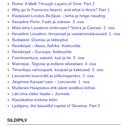
Rome: A Walk Through Layers of Time. Part 2
Why go to Fiumicino Airport, and what is Anzio? Part 1
Ravipaast Loodus BioSpas – keha ja hinge nauding
Kevadine Porto, Fado ja ookean. 3. osa
Mida teha Lissaboni ümbruses? Sintra ja Cascais. 2. osa
Kevadine Lissabon, linnaosad ja vaatamisväärsused. 1. osa
Budapest, Doonau ja talisuplus
Reisikirjad – Aasia, Aafrika. Kokkuvõte
Reisikirjad – Euroopa. Kokkuvõte
Fuerteventura, aaloed, tuul ja liiv. 5. osa
Manrique, Teguise ja kollane allveelaev. 4. osa
Timanfaya rahvuspark, koopad ja kaktused. 3. osa
Lanzarote kuurordid ja põllumajandus. 2. osa
Järgmine Kanaari saar – Lanzarote. 1. osa
Mudaravi Haapsalus ehk alasti avalikus kohas
Läti oma väike Itaalia – Jurmala
Klassikaline kodune letšo
Ljubljana, the beautiful capital of Slovenia. Part 3
SILDIPILV