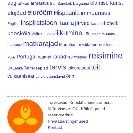
aeg
elamise kunst
armastus
allikad
Bulgaaria
Bali
Bangkok
elurõõm
Hispaania
elujõud
immuunsus
in
inspiratsioon
Itaalia
järved
kohvik
kassid
English
liikumine
kooskõla
Läti
küllus
Madeira
Malta
Küpros
matkarajad
meditatsioon
Mauritius
massaaz
mineraalid
reisimine
Portugal
rabad
raamat
ravimtaimed
Poola
tervis
toit
teraapiad
toiduretsept
Tai
Sri Lanka
vulkaanisaar
õnn
vääriskivid
värvid
Terviseviis. Kooskõla sinus eneses.
© Terviseviis OÜ. Kõik õigused
reserveeritud.
Privaatsustingimused
Kontakt