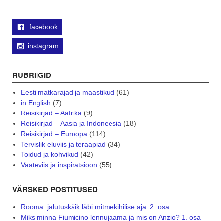
facebook
instagram
RUBRIIGID
Eesti matkarajad ja maastikud
(61)
in English
(7)
Reisikirjad – Aafrika
(9)
Reisikirjad – Aasia ja Indoneesia
(18)
Reisikirjad – Euroopa
(114)
Tervislik eluviis ja teraapiad
(34)
Toidud ja kohvikud
(42)
Vaateviis ja inspiratsioon
(55)
VÄRSKED POSTITUSED
Rooma: jalutuskäik läbi mitmekihilise aja. 2. osa
Miks minna Fiumicino lennujaama ja mis on Anzio? 1. osa