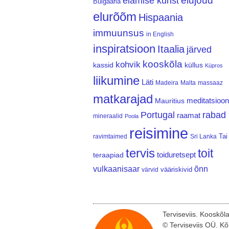
elujõud
elamise kunst
Bulgaaria
elurõõm
Hispaania
immuunsus
in English
inspiratsioon
Itaalia
järved
kooskõla
kohvik
kassid
küllus
Küpros
liikumine
Läti
Madeira
Malta
massaaz
matkarajad
meditatsioon
Mauritius
Portugal
rabad
raamat
mineraalid
Poola
reisimine
Tai
ravimtaimed
Sri Lanka
tervis
toit
teraapiad
toiduretsept
vulkaanisaar
õnn
vääriskivid
värvid
Terviseviis. Kooskõl
© Terviseviis OÜ. Kõ