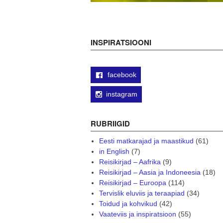
INSPIRATSIOONI
facebook
instagram
RUBRIIGID
Eesti matkarajad ja maastikud
(61)
in English
(7)
Reisikirjad – Aafrika
(9)
Reisikirjad – Aasia ja Indoneesia
(18)
Reisikirjad – Euroopa
(114)
Tervislik eluviis ja teraapiad
(34)
Toidud ja kohvikud
(42)
Vaateviis ja inspiratsioon
(55)