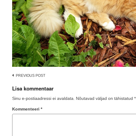
Post
PREVIOUS POST
navigation
Lisa kommentaar
Sinu e-postiaadressi ei avaldata.
Nõutavad väljad on tähistatud
*
Kommenteeri
*