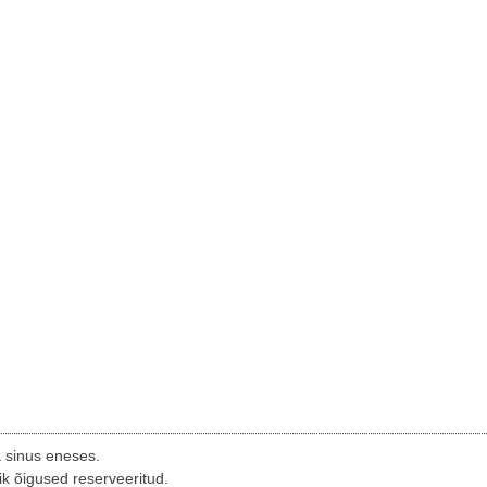
a sinus eneses.
ik õigused reserveeritud.