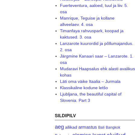
Fuerteventura, aaloed, tuul ja liiv. 5.
osa
Manrique, Teguise ja kollane
allveelaev. 4. osa
Timanfaya rahvuspark, koopad ja
kaktused. 3. osa
Lanzarote kuurordid ja põllumajandus.
2. osa
Järgmine Kanaari saar – Lanzarote. 1.
osa
Mudaravi Haapsalus ehk alasti avalikus
kohas
Läti oma väike Itaalia – Jurmala
Klassikaline kodune letšo
Ljubljana, the beautiful capital of
Slovenia. Part 3
SILDIPILV
aeg
armastus
allikad
Bali
Bangkok