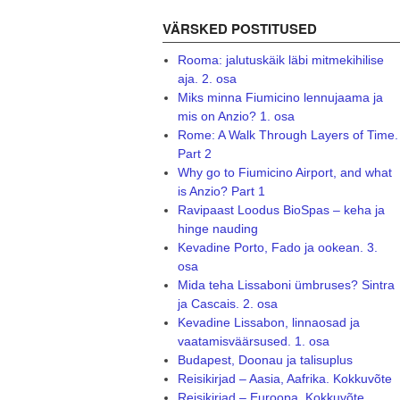
VÄRSKED POSTITUSED
Rooma: jalutuskäik läbi mitmekihilise
aja. 2. osa
Miks minna Fiumicino lennujaama ja
mis on Anzio? 1. osa
Rome: A Walk Through Layers of Time.
Part 2
Why go to Fiumicino Airport, and what
is Anzio? Part 1
Ravipaast Loodus BioSpas – keha ja
hinge nauding
Kevadine Porto, Fado ja ookean. 3.
osa
Mida teha Lissaboni ümbruses? Sintra
ja Cascais. 2. osa
Kevadine Lissabon, linnaosad ja
vaatamisväärsused. 1. osa
Budapest, Doonau ja talisuplus
Reisikirjad – Aasia, Aafrika. Kokkuvõte
Reisikirjad – Euroopa. Kokkuvõte