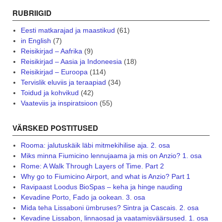
RUBRIIGID
Eesti matkarajad ja maastikud
(61)
in English
(7)
Reisikirjad – Aafrika
(9)
Reisikirjad – Aasia ja Indoneesia
(18)
Reisikirjad – Euroopa
(114)
Tervislik eluviis ja teraapiad
(34)
Toidud ja kohvikud
(42)
Vaateviis ja inspiratsioon
(55)
VÄRSKED POSTITUSED
Rooma: jalutuskäik läbi mitmekihilise aja. 2. osa
Miks minna Fiumicino lennujaama ja mis on Anzio? 1. osa
Rome: A Walk Through Layers of Time. Part 2
Why go to Fiumicino Airport, and what is Anzio? Part 1
Ravipaast Loodus BioSpas – keha ja hinge nauding
Kevadine Porto, Fado ja ookean. 3. osa
Mida teha Lissaboni ümbruses? Sintra ja Cascais. 2. osa
Kevadine Lissabon, linnaosad ja vaatamisväärsused. 1. osa