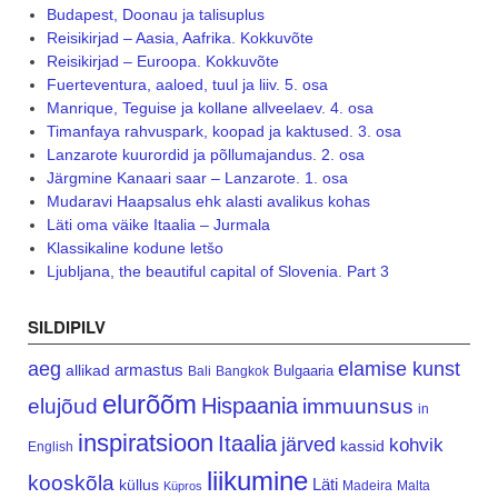
Budapest, Doonau ja talisuplus
Reisikirjad – Aasia, Aafrika. Kokkuvõte
Reisikirjad – Euroopa. Kokkuvõte
Fuerteventura, aaloed, tuul ja liiv. 5. osa
Manrique, Teguise ja kollane allveelaev. 4. osa
Timanfaya rahvuspark, koopad ja kaktused. 3. osa
Lanzarote kuurordid ja põllumajandus. 2. osa
Järgmine Kanaari saar – Lanzarote. 1. osa
Mudaravi Haapsalus ehk alasti avalikus kohas
Läti oma väike Itaalia – Jurmala
Klassikaline kodune letšo
Ljubljana, the beautiful capital of Slovenia. Part 3
SILDIPILV
aeg
elamise kunst
armastus
allikad
Bulgaaria
Bali
Bangkok
elurõõm
Hispaania
elujõud
immuunsus
in
inspiratsioon
Itaalia
järved
kohvik
kassid
English
liikumine
kooskõla
Läti
küllus
Madeira
Malta
Küpros