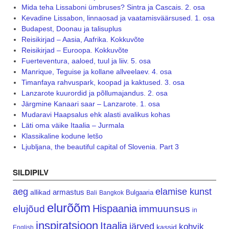
Mida teha Lissaboni ümbruses? Sintra ja Cascais. 2. osa
Kevadine Lissabon, linnaosad ja vaatamisväärsused. 1. osa
Budapest, Doonau ja talisuplus
Reisikirjad – Aasia, Aafrika. Kokkuvõte
Reisikirjad – Euroopa. Kokkuvõte
Fuerteventura, aaloed, tuul ja liiv. 5. osa
Manrique, Teguise ja kollane allveelaev. 4. osa
Timanfaya rahvuspark, koopad ja kaktused. 3. osa
Lanzarote kuurordid ja põllumajandus. 2. osa
Järgmine Kanaari saar – Lanzarote. 1. osa
Mudaravi Haapsalus ehk alasti avalikus kohas
Läti oma väike Itaalia – Jurmala
Klassikaline kodune letšo
Ljubljana, the beautiful capital of Slovenia. Part 3
SILDIPILV
aeg
elamise kunst
armastus
allikad
Bulgaaria
Bali
Bangkok
elurõõm
Hispaania
elujõud
immuunsus
in
inspiratsioon
Itaalia
järved
kohvik
kassid
English