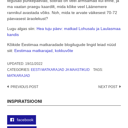
tegusad puhkepäevad, sõbrad on veel armsamad kui enne, ja
ma vaatan praegu kaardilt, mida kõike veel Läänemere
rannikul avastada võiks. Noh, mida te arvate väikesest 70-72
päevasest äraolekust?
Lugu algas siin:
Hea tuju päev: matkad Lohusalu ja Laulasmaa
kandis
Kõikide Eestimaa matkaradade blogilugude lingid leiad nüüd
siit:
Eestimaa matkarajad, kokkuvõte
UPDATED:
19/11/2022
CATEGORIES:
EESTI MATKARAJAD JA MAASTIKUD
TAGS:
MATKARAJAD
Post
PREVIOUS POST
NEXT POST
navigation
INSPIRATSIOONI
facebook