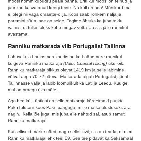
moosi hommikupudru peale panna. Eriti kui moosi on teinud ja
juurikad kasvatanud keegi teine. No küll on hea! Mõnikord ma
ei olegi nii väga omaette-olija. Koos saab rohkem nalja ja
paremini süüa, see on selge. Tegime õhtuks ka juba toidu
valmis, et tulles oleks kohe mugav võtta. Ja siis jälle rannikut
avastama.
Ranniku matkarada viib Portugalist Tallinna
Lohusalu ja Laulasmaa kandis on ka Läänemere rannikul
kulgeva Ranniku matkaraja
(Baltic Coastal Hiking)
üks lõik.
Ranniku matkaraja pikkus olevat 1419 km ja selle läbimine
võtvat aega 70-72 päeva. Matkarada algab Portugalist, jõuab
Tallinnasse välja ja läbib loomulikult ka Läti ja Leedu. Kuulge,
mul on praegu üks mõte…
Aga hea küll, ühtlasi on selle matkaraja kõrgeimaid punkte
Pakri tuletorn koos Pakri pangaga, mille ma ka alustuseks ära
nägin. Keila jõe juga, mis juba eile nähtud sai, asub samuti
Ranniku matkarajal.
Kui selliseid märke näed, nagu sellel kivil, siis on teada, et oled
Ranniku matkarajal ehk teel E9. See tee pidavat ka Saksamaal