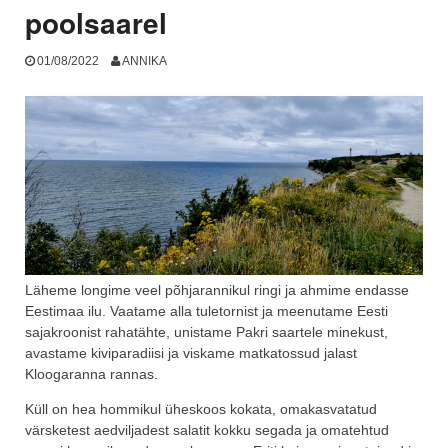
poolsaarel
01/08/2022
ANNIKA
Läheme longime veel põhjarannikul ringi ja ahmime endasse
Eestimaa ilu. Vaatame alla tuletornist ja meenutame Eesti
sajakroonist rahatähte, unistame Pakri saartele minekust,
avastame kiviparadiisi ja viskame matkatossud jalast
Kloogaranna rannas.
Küll on hea hommikul üheskoos kokata, omakasvatatud
värsketest aedviljadest salatit kokku segada ja omatehtud