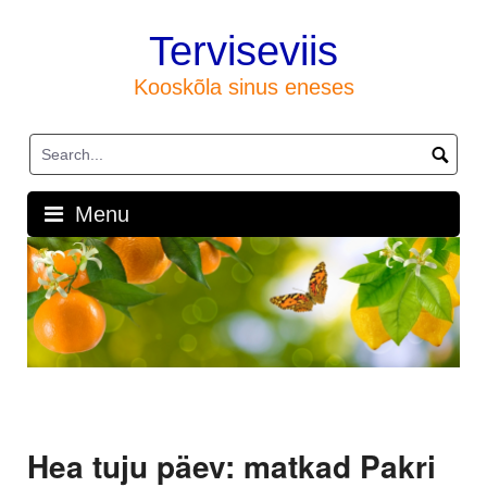
Skip
to
Terviseviis
content
Kooskõla sinus eneses
Menu
Hea tuju päev: matkad Pakri