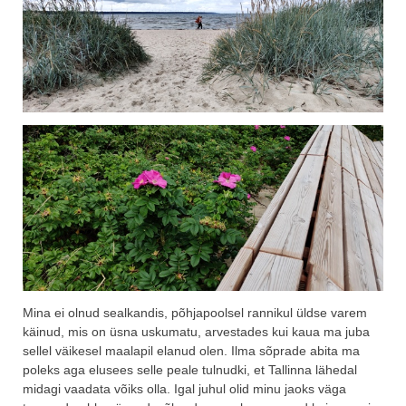
Mina ei olnud sealkandis, põhjapoolsel rannikul üldse varem
käinud, mis on üsna uskumatu, arvestades kui kaua ma juba
sellel väikesel maalapil elanud olen. Ilma sõprade abita ma
poleks aga elusees selle peale tulnudki, et Tallinna lähedal
midagi vaadata võiks olla. Igal juhul olid minu jaoks väga