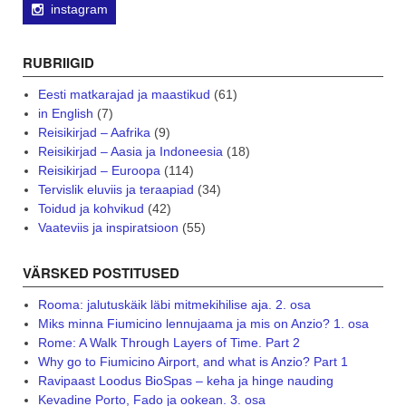
instagram
RUBRIIGID
Eesti matkarajad ja maastikud
(61)
in English
(7)
Reisikirjad – Aafrika
(9)
Reisikirjad – Aasia ja Indoneesia
(18)
Reisikirjad – Euroopa
(114)
Tervislik eluviis ja teraapiad
(34)
Toidud ja kohvikud
(42)
Vaateviis ja inspiratsioon
(55)
VÄRSKED POSTITUSED
Rooma: jalutuskäik läbi mitmekihilise aja. 2. osa
Miks minna Fiumicino lennujaama ja mis on Anzio? 1. osa
Rome: A Walk Through Layers of Time. Part 2
Why go to Fiumicino Airport, and what is Anzio? Part 1
Ravipaast Loodus BioSpas – keha ja hinge nauding
Kevadine Porto, Fado ja ookean. 3. osa