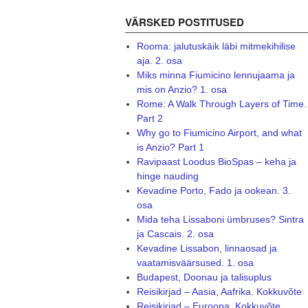
VÄRSKED POSTITUSED
Rooma: jalutuskäik läbi mitmekihilise
aja. 2. osa
Miks minna Fiumicino lennujaama ja
mis on Anzio? 1. osa
Rome: A Walk Through Layers of Time.
Part 2
Why go to Fiumicino Airport, and what
is Anzio? Part 1
Ravipaast Loodus BioSpas – keha ja
hinge nauding
Kevadine Porto, Fado ja ookean. 3.
osa
Mida teha Lissaboni ümbruses? Sintra
ja Cascais. 2. osa
Kevadine Lissabon, linnaosad ja
vaatamisväärsused. 1. osa
Budapest, Doonau ja talisuplus
Reisikirjad – Aasia, Aafrika. Kokkuvõte
Reisikirjad – Euroopa. Kokkuvõte