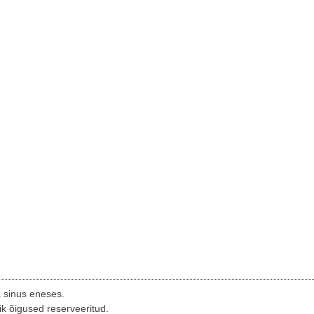
a sinus eneses.
ik õigused reserveeritud.