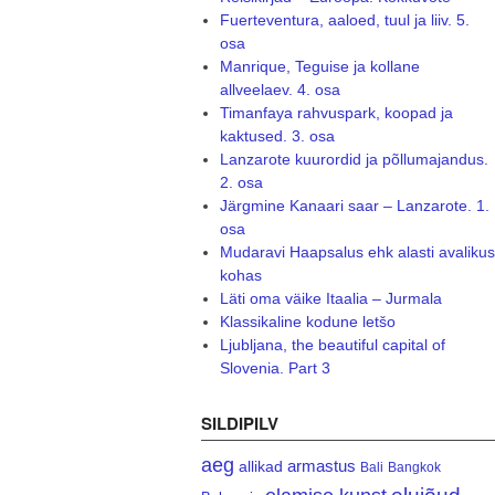
Fuerteventura, aaloed, tuul ja liiv. 5.
osa
Manrique, Teguise ja kollane
allveelaev. 4. osa
Timanfaya rahvuspark, koopad ja
kaktused. 3. osa
Lanzarote kuurordid ja põllumajandus.
2. osa
Järgmine Kanaari saar – Lanzarote. 1.
osa
Mudaravi Haapsalus ehk alasti avalikus
kohas
Läti oma väike Itaalia – Jurmala
Klassikaline kodune letšo
Ljubljana, the beautiful capital of
Slovenia. Part 3
SILDIPILV
aeg
armastus
allikad
Bali
Bangkok