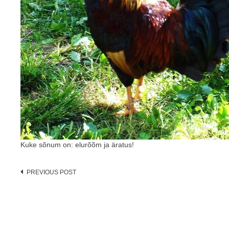
Kuke sõnum on: elurõõm ja äratus!
Post
PREVIOUS POST
navigation