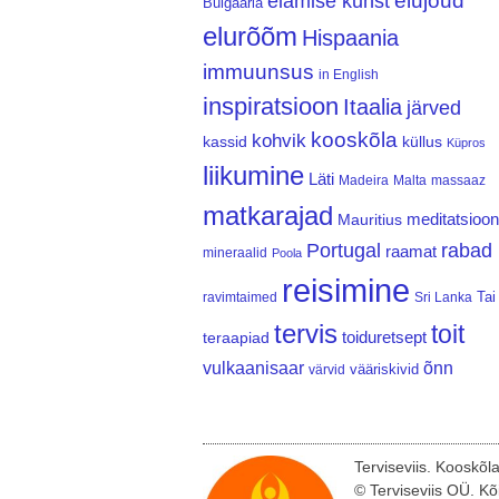
elujõud
elamise kunst
Bulgaaria
elurõõm
Hispaania
immuunsus
in English
inspiratsioon
Itaalia
järved
kooskõla
kohvik
kassid
küllus
Küpros
liikumine
Läti
Madeira
Malta
massaaz
matkarajad
meditatsioon
Mauritius
Portugal
rabad
raamat
mineraalid
Poola
reisimine
Tai
ravimtaimed
Sri Lanka
tervis
toit
teraapiad
toiduretsept
vulkaanisaar
õnn
vääriskivid
värvid
Terviseviis. Kooskõl
© Terviseviis OÜ. Kõ