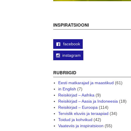
INSPIRATSIOONI
facebook
instagram
RUBRIIGID
Eesti matkarajad ja maastikud
(61)
in English
(7)
Reisikirjad – Aafrika
(9)
Reisikirjad – Aasia ja Indoneesia
(18)
Reisikirjad – Euroopa
(114)
Tervislik eluviis ja teraapiad
(34)
Toidud ja kohvikud
(42)
Vaateviis ja inspiratsioon
(55)