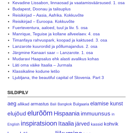
Kevadine Lissabon, linnaosad ja vaatamisväärsused. 1. osa
Budapest, Doonau ja talisuplus
Reisikirjad – Aasia, Aafrika. Kokkuvõte
Reisikirjad – Euroopa. Kokkuvõte
Fuerteventura, aaloed, tuul ja liiv. 5. osa
Manrique, Teguise ja kollane allveelaev. 4. osa
Timanfaya rahvuspark, koopad ja kaktused. 3. osa
Lanzarote kuurordid ja põllumajandus. 2. osa
Järgmine Kanaari saar – Lanzarote. 1. osa
Mudaravi Haapsalus ehk alasti avalikus kohas
Läti oma väike Itaalia – Jurmala
Klassikaline kodune letšo
Ljubljana, the beautiful capital of Slovenia. Part 3
SILDIPILV
aeg
elamise kunst
armastus
allikad
Bulgaaria
Bali
Bangkok
elurõõm
Hispaania
elujõud
immuunsus
in
inspiratsioon
Itaalia
järved
kohvik
kassid
English