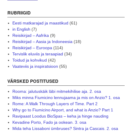
RUBRIIGID
Eesti matkarajad ja maastikud
(61)
in English
(7)
Reisikirjad – Aafrika
(9)
Reisikirjad – Aasia ja Indoneesia
(18)
Reisikirjad – Euroopa
(114)
Tervislik eluviis ja teraapiad
(34)
Toidud ja kohvikud
(42)
Vaateviis ja inspiratsioon
(55)
VÄRSKED POSTITUSED
Rooma: jalutuskäik läbi mitmekihilise aja. 2. osa
Miks minna Fiumicino lennujaama ja mis on Anzio? 1. osa
Rome: A Walk Through Layers of Time. Part 2
Why go to Fiumicino Airport, and what is Anzio? Part 1
Ravipaast Loodus BioSpas – keha ja hinge nauding
Kevadine Porto, Fado ja ookean. 3. osa
Mida teha Lissaboni ümbruses? Sintra ja Cascais. 2. osa