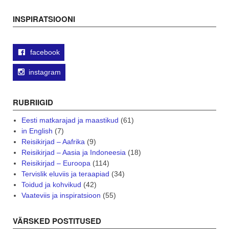
navigation
INSPIRATSIOONI
facebook
instagram
RUBRIIGID
Eesti matkarajad ja maastikud
(61)
in English
(7)
Reisikirjad – Aafrika
(9)
Reisikirjad – Aasia ja Indoneesia
(18)
Reisikirjad – Euroopa
(114)
Tervislik eluviis ja teraapiad
(34)
Toidud ja kohvikud
(42)
Vaateviis ja inspiratsioon
(55)
VÄRSKED POSTITUSED