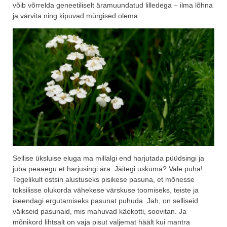
võib võrrelda geneetiliselt äramuundatud lilledega – ilma lõhna
ja värvita ning kipuvad mürgised olema.
Sellise üksluise eluga ma millalgi end harjutada püüdsingi ja
juba peaaegu et harjusingi ära. Jäitegi uskuma? Vale puha!
Tegelikult ostsin alustuseks pisikese pasuna, et mõnesse
toksilisse olukorda vähekese värskuse toomiseks, teiste ja
iseendagi ergutamiseks pasunat puhuda. Jah, on selliseid
väikseid pasunaid, mis mahuvad käekotti, soovitan. Ja
mõnikord lihtsalt on vaja pisut valjemat häält kui mantra