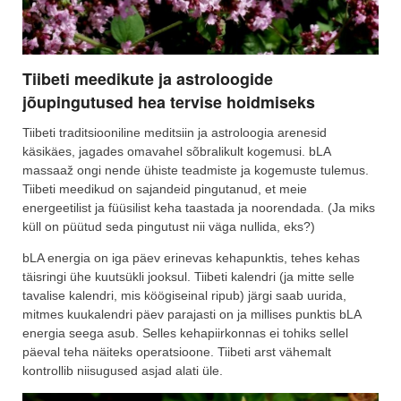
Tiibeti meedikute ja astroloogide
jõupingutused hea tervise hoidmiseks
Tiibeti traditsiooniline meditsiin ja astroloogia arenesid
käsikäes, jagades omavahel sõbralikult kogemusi. bLA
massaaž ongi nende ühiste teadmiste ja kogemuste tulemus.
Tiibeti meedikud on sajandeid pingutanud, et meie
energeetilist ja füüsilist keha taastada ja noorendada. (Ja miks
küll on püütud seda pingutust nii väga nullida, eks?)
bLA energia on iga päev erinevas kehapunktis, tehes kehas
täisringi ühe kuutsükli jooksul. Tiibeti kalendri (ja mitte selle
tavalise kalendri, mis köögiseinal ripub) järgi saab uurida,
mitmes kuukalendri päev parajasti on ja millises punktis bLA
energia seega asub. Selles kehapiirkonnas ei tohiks sellel
päeval teha näiteks operatsioone. Tiibeti arst vähemalt
kontrollib niisugused asjad alati üle.