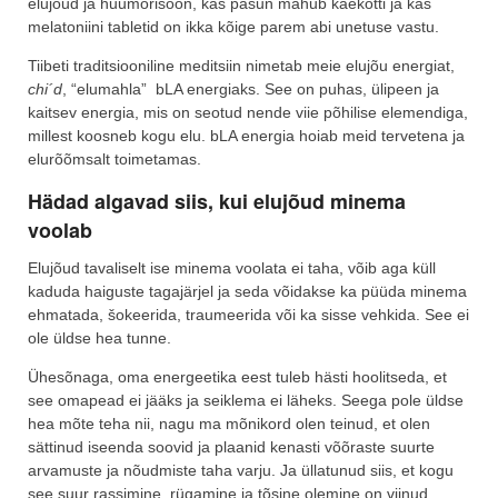
elujõud ja huumorisoon, kas pasun mahub käekotti ja kas
melatoniini tabletid on ikka kõige parem abi unetuse vastu.
Tiibeti traditsiooniline meditsiin nimetab meie elujõu energiat,
chi´d
, “elumahla” bLA energiaks. See on puhas, ülipeen ja
kaitsev energia, mis on seotud nende viie põhilise elemendiga,
millest koosneb kogu elu. bLA energia hoiab meid tervetena ja
elurõõmsalt toimetamas.
Hädad algavad siis, kui elujõud minema
voolab
Elujõud tavaliselt ise minema voolata ei taha, võib aga küll
kaduda haiguste tagajärjel ja seda võidakse ka püüda minema
ehmatada, šokeerida, traumeerida või ka sisse vehkida. See ei
ole üldse hea tunne.
Ühesõnaga, oma energeetika eest tuleb hästi hoolitseda, et
see omapead ei jääks ja seiklema ei läheks. Seega pole üldse
hea mõte teha nii, nagu ma mõnikord olen teinud, et olen
sättinud iseenda soovid ja plaanid kenasti võõraste suurte
arvamuste ja nõudmiste taha varju. Ja üllatunud siis, et kogu
see suur rassimine, rügamine ja tõsine olemine on viinud