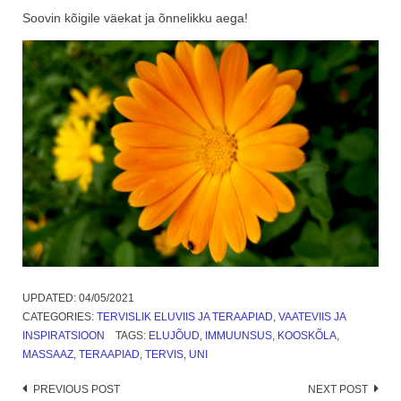
Soovin kõigile väekat ja õnnelikku aega!
UPDATED:
04/05/2021
CATEGORIES:
TERVISLIK ELUVIIS JA TERAAPIAD
,
VAATEVIIS JA
INSPIRATSIOON
TAGS:
ELUJÕUD
,
IMMUUNSUS
,
KOOSKÕLA
,
MASSAAZ
,
TERAAPIAD
,
TERVIS
,
UNI
Post
PREVIOUS POST
NEXT POST