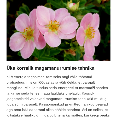
Üks korralik magamanurrumise tehnika
bLA energia tagasimeelitamiseks ongi välja töötatud
protseduur, mis on lõõgastav ja võib öelda, et parajalt
maagiline.
Minule tundus seda energeetilist massaaži saades
ja ka ise seda tehes, nagu lauldaks unelaulu. Kassid-
joogameistrid valdavad magamanurrumise-tehnikaid muidugi
juba sünnipäraselt. Kassiomanikud ja -mitteomanikud peavad
aga oma hääleaparaati alles häälde seadma. Asi on selles, et
loitsitakse häälikuid, mida võib teha ka mõttes, kui keegi peaks