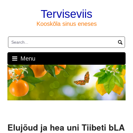
Skip
to
Terviseviis
content
Kooskõla sinus eneses
Menu
Elujõud ja hea uni Tiibeti bLA