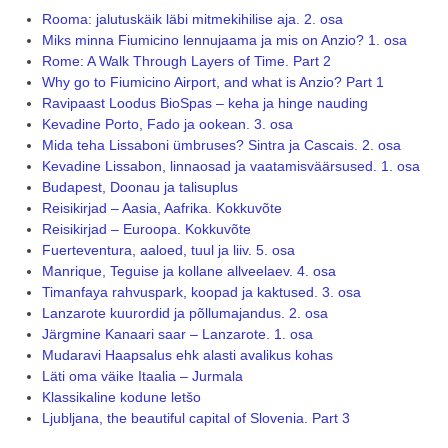
Rooma: jalutuskäik läbi mitmekihilise aja. 2. osa
Miks minna Fiumicino lennujaama ja mis on Anzio? 1. osa
Rome: A Walk Through Layers of Time. Part 2
Why go to Fiumicino Airport, and what is Anzio? Part 1
Ravipaast Loodus BioSpas – keha ja hinge nauding
Kevadine Porto, Fado ja ookean. 3. osa
Mida teha Lissaboni ümbruses? Sintra ja Cascais. 2. osa
Kevadine Lissabon, linnaosad ja vaatamisväärsused. 1. osa
Budapest, Doonau ja talisuplus
Reisikirjad – Aasia, Aafrika. Kokkuvõte
Reisikirjad – Euroopa. Kokkuvõte
Fuerteventura, aaloed, tuul ja liiv. 5. osa
Manrique, Teguise ja kollane allveelaev. 4. osa
Timanfaya rahvuspark, koopad ja kaktused. 3. osa
Lanzarote kuurordid ja põllumajandus. 2. osa
Järgmine Kanaari saar – Lanzarote. 1. osa
Mudaravi Haapsalus ehk alasti avalikus kohas
Läti oma väike Itaalia – Jurmala
Klassikaline kodune letšo
Ljubljana, the beautiful capital of Slovenia. Part 3