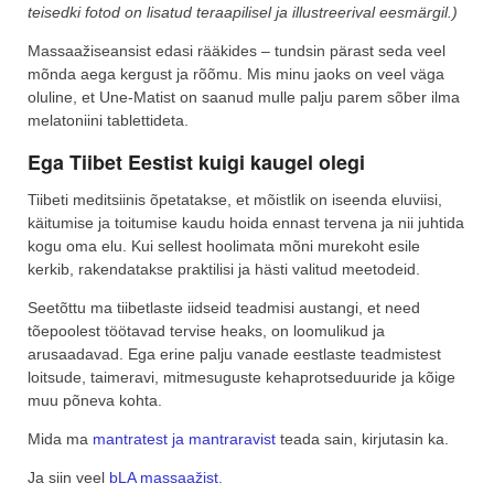
teisedki fotod on lisatud teraapilisel ja illustreerival eesmärgil.)
Massaažiseansist edasi rääkides – tundsin pärast seda veel
mõnda aega kergust ja rõõmu. Mis minu jaoks on veel väga
oluline, et Une-Matist on saanud mulle palju parem sõber ilma
melatoniini tablettideta.
Ega Tiibet Eestist kuigi kaugel olegi
Tiibeti meditsiinis õpetatakse, et mõistlik on iseenda eluviisi,
käitumise ja toitumise kaudu hoida ennast tervena ja nii juhtida
kogu oma elu. Kui sellest hoolimata mõni murekoht esile
kerkib, rakendatakse praktilisi ja hästi valitud meetodeid.
Seetõttu ma tiibetlaste iidseid teadmisi austangi, et need
tõepoolest töötavad tervise heaks, on loomulikud ja
arusaadavad. Ega erine palju vanade eestlaste teadmistest
loitsude, taimeravi, mitmesuguste kehaprotseduuride ja kõige
muu põneva kohta.
Mida ma
mantratest ja mantraravist
teada sain, kirjutasin ka.
Ja siin veel
bLA massaažist.