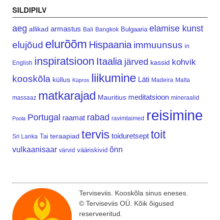
SILDIPILV
aeg
elamise kunst
armastus
allikad
Bulgaaria
Bali
Bangkok
elurõõm
Hispaania
elujõud
immuunsus
in
inspiratsioon
Itaalia
järved
kohvik
kassid
English
liikumine
kooskõla
Läti
küllus
Madeira
Malta
Küpros
matkarajad
meditatsioon
Mauritius
massaaz
mineraalid
reisimine
Portugal
rabad
raamat
ravimtaimed
Poola
tervis
toit
teraapiad
toiduretsept
Tai
Sri Lanka
vulkaanisaar
õnn
vääriskivid
värvid
Terviseviis. Kooskõla sinus eneses.
© Terviseviis OÜ. Kõik õigused
reserveeritud.