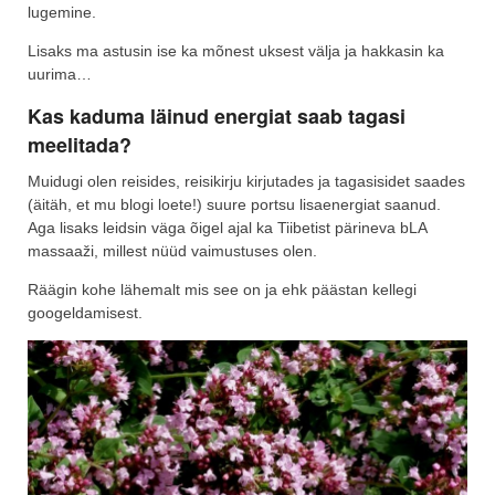
lugemine.
Lisaks ma astusin ise ka mõnest uksest välja ja hakkasin ka
uurima…
Kas kaduma läinud energiat saab tagasi
meelitada?
Muidugi olen reisides, reisikirju kirjutades ja tagasisidet saades
(äitäh, et mu blogi loete!) suure portsu lisaenergiat saanud.
Aga lisaks leidsin väga õigel ajal ka Tiibetist pärineva bLA
massaaži, millest nüüd vaimustuses olen.
Räägin kohe lähemalt mis see on ja ehk päästan kellegi
googeldamisest.