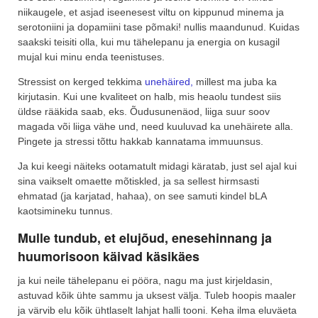
niikaugele, et asjad iseenesest viltu on kippunud minema ja
serotoniini ja dopamiini tase põmaki! nullis maandunud. Kuidas
saakski teisiti olla, kui mu tähelepanu ja energia on kusagil
mujal kui minu enda teenistuses.
Stressist on kerged tekkima
unehäired,
millest ma juba ka
kirjutasin. Kui une kvaliteet on halb, mis heaolu tundest siis
üldse rääkida saab, eks. Õudusunenäod, liiga suur soov
magada või liiga vähe und, need kuuluvad ka unehäirete alla.
Pingete ja stressi tõttu hakkab kannatama immuunsus.
Ja kui keegi näiteks ootamatult midagi käratab, just sel ajal kui
sina vaikselt omaette mõtiskled, ja sa sellest hirmsasti
ehmatad (ja karjatad, hahaa), on see samuti kindel bLA
kaotsimineku tunnus.
Mulle tundub, et elujõud, enesehinnang ja
huumorisoon käivad käsikäes
ja kui neile tähelepanu ei pööra, nagu ma just kirjeldasin,
astuvad kõik ühte sammu ja uksest välja. Tuleb hoopis maaler
ja värvib elu kõik ühtlaselt lahjat halli tooni. Keha ilma eluväeta