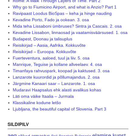
Rome: A Walk Through Layers of Time. Part 2
Why go to Fiumicino Airport, and what is Anzio? Part 1
Ravipaast Loodus BioSpas – keha ja hinge nauding
Kevadine Porto, Fado ja ookean. 3. osa
Mida teha Lissaboni ümbruses? Sintra ja Cascais. 2. osa
Kevadine Lissabon, linnaosad ja vaatamisväärsused. 1. osa
Budapest, Doonau ja talisuplus
Reisikirjad – Aasia, Aafrika. Kokkuvõte
Reisikirjad – Euroopa. Kokkuvõte
Fuerteventura, aaloed, tuul ja liiv. 5. osa
Manrique, Teguise ja kollane allveelaev. 4. osa
Timanfaya rahvuspark, koopad ja kaktused. 3. osa
Lanzarote kuurordid ja põllumajandus. 2. osa
Järgmine Kanaari saar – Lanzarote. 1. osa
Mudaravi Haapsalus ehk alasti avalikus kohas
Läti oma väike Itaalia – Jurmala
Klassikaline kodune letšo
Ljubljana, the beautiful capital of Slovenia. Part 3
SILDIPILV
aeg
elamise kunst
armastus