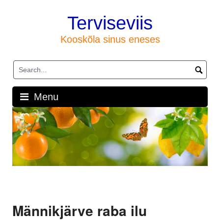
Skip
to
Terviseviis
content
Kooskõla sinus eneses
Menu
Männikjärve raba ilu