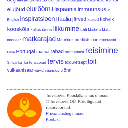
allikad
Bulgaaria
Bali
Bangkok
elurõõm
Hispaania
elujõud
immuunsus
in
inspiratsioon
Itaalia
järved
kohvik
kassid
English
liikumine
kooskõla
Läti
küllus
Madeira
Malta
Küpros
matkarajad
meditatsioon
Mauritius
massaaz
mineraalid
reisimine
Portugal
rabad
raamat
ravimtaimed
Poola
tervis
toit
teraapiad
toiduretsept
Tai
Sri Lanka
vulkaanisaar
õnn
vääriskivid
värvid
Terviseviis. Kooskõla sinus eneses.
© Terviseviis OÜ. Kõik õigused
reserveeritud.
Privaatsustingimused
Kontakt