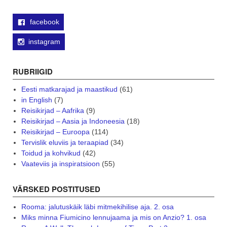
facebook
instagram
RUBRIIGID
Eesti matkarajad ja maastikud
(61)
in English
(7)
Reisikirjad – Aafrika
(9)
Reisikirjad – Aasia ja Indoneesia
(18)
Reisikirjad – Euroopa
(114)
Tervislik eluviis ja teraapiad
(34)
Toidud ja kohvikud
(42)
Vaateviis ja inspiratsioon
(55)
VÄRSKED POSTITUSED
Rooma: jalutuskäik läbi mitmekihilise aja. 2. osa
Miks minna Fiumicino lennujaama ja mis on Anzio? 1. osa