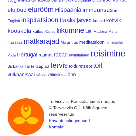
allikad
Bulgaaria
Bali
Bangkok
elurõõm
Hispaania
elujõud
immuunsus
in
inspiratsioon
Itaalia
järved
kohvik
kassid
English
liikumine
kooskõla
Läti
küllus
Madeira
Malta
Küpros
matkarajad
meditatsioon
Mauritius
massaaz
mineraalid
reisimine
Portugal
rabad
raamat
ravimtaimed
Poola
tervis
toit
teraapiad
toiduretsept
Tai
Sri Lanka
vulkaanisaar
õnn
vääriskivid
värvid
Terviseviis. Kooskõla sinus eneses.
© Terviseviis OÜ. Kõik õigused
reserveeritud.
Privaatsustingimused
Kontakt