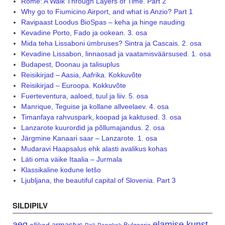
Rome: A Walk Through Layers of Time. Part 2
Why go to Fiumicino Airport, and what is Anzio? Part 1
Ravipaast Loodus BioSpas – keha ja hinge nauding
Kevadine Porto, Fado ja ookean. 3. osa
Mida teha Lissaboni ümbruses? Sintra ja Cascais. 2. osa
Kevadine Lissabon, linnaosad ja vaatamisväärsused. 1. osa
Budapest, Doonau ja talisuplus
Reisikirjad – Aasia, Aafrika. Kokkuvõte
Reisikirjad – Euroopa. Kokkuvõte
Fuerteventura, aaloed, tuul ja liiv. 5. osa
Manrique, Teguise ja kollane allveelaev. 4. osa
Timanfaya rahvuspark, koopad ja kaktused. 3. osa
Lanzarote kuurordid ja põllumajandus. 2. osa
Järgmine Kanaari saar – Lanzarote. 1. osa
Mudaravi Haapsalus ehk alasti avalikus kohas
Läti oma väike Itaalia – Jurmala
Klassikaline kodune letšo
Ljubljana, the beautiful capital of Slovenia. Part 3
SILDIPILV
aeg
elamise kunst
armastus