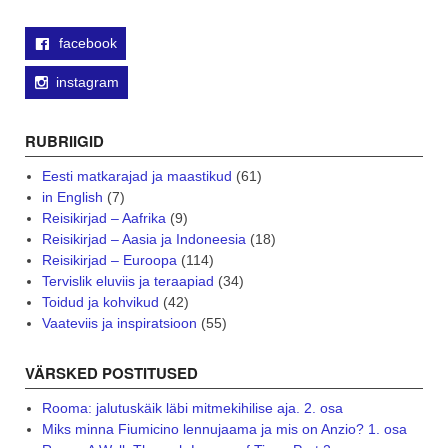
facebook
instagram
RUBRIIGID
Eesti matkarajad ja maastikud
(61)
in English
(7)
Reisikirjad – Aafrika
(9)
Reisikirjad – Aasia ja Indoneesia
(18)
Reisikirjad – Euroopa
(114)
Tervislik eluviis ja teraapiad
(34)
Toidud ja kohvikud
(42)
Vaateviis ja inspiratsioon
(55)
VÄRSKED POSTITUSED
Rooma: jalutuskäik läbi mitmekihilise aja. 2. osa
Miks minna Fiumicino lennujaama ja mis on Anzio? 1. osa