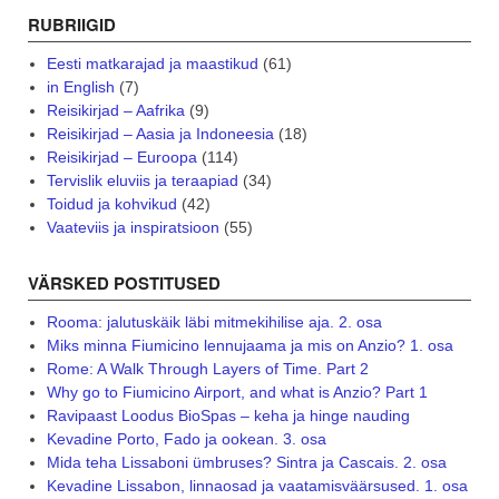
RUBRIIGID
Eesti matkarajad ja maastikud
(61)
in English
(7)
Reisikirjad – Aafrika
(9)
Reisikirjad – Aasia ja Indoneesia
(18)
Reisikirjad – Euroopa
(114)
Tervislik eluviis ja teraapiad
(34)
Toidud ja kohvikud
(42)
Vaateviis ja inspiratsioon
(55)
VÄRSKED POSTITUSED
Rooma: jalutuskäik läbi mitmekihilise aja. 2. osa
Miks minna Fiumicino lennujaama ja mis on Anzio? 1. osa
Rome: A Walk Through Layers of Time. Part 2
Why go to Fiumicino Airport, and what is Anzio? Part 1
Ravipaast Loodus BioSpas – keha ja hinge nauding
Kevadine Porto, Fado ja ookean. 3. osa
Mida teha Lissaboni ümbruses? Sintra ja Cascais. 2. osa
Kevadine Lissabon, linnaosad ja vaatamisväärsused. 1. osa