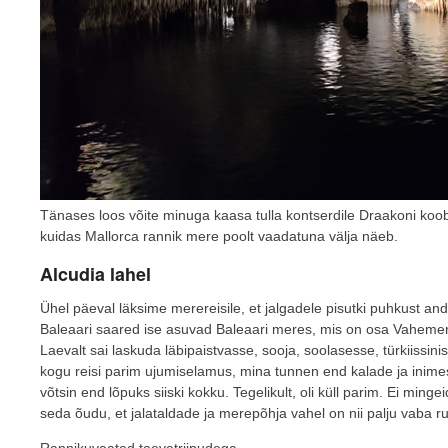
Tänases loos võite minuga kaasa tulla kontserdile Draakoni koo
kuidas Mallorca rannik mere poolt vaadatuna välja näeb.
Alcudia lahel
Ühel päeval läksime merereisile, et jalgadele pisutki puhkust anda
Baleaari saared ise asuvad Baleaari meres, mis on osa Vaheme
Laevalt sai laskuda läbipaistvasse, sooja, soolasesse, türkiissin
kogu reisi parim ujumiselamus, mina tunnen end kalade ja inim
võtsin end lõpuks siiski kokku. Tegelikult, oli küll parim. Ei ming
seda õudu, et jalataldade ja merepõhja vahel on nii palju vaba r
Rannikuvaated taevatriipudega.