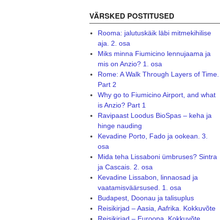
VÄRSKED POSTITUSED
Rooma: jalutuskäik läbi mitmekihilise
aja. 2. osa
Miks minna Fiumicino lennujaama ja
mis on Anzio? 1. osa
Rome: A Walk Through Layers of Time.
Part 2
Why go to Fiumicino Airport, and what
is Anzio? Part 1
Ravipaast Loodus BioSpas – keha ja
hinge nauding
Kevadine Porto, Fado ja ookean. 3.
osa
Mida teha Lissaboni ümbruses? Sintra
ja Cascais. 2. osa
Kevadine Lissabon, linnaosad ja
vaatamisväärsused. 1. osa
Budapest, Doonau ja talisuplus
Reisikirjad – Aasia, Aafrika. Kokkuvõte
Reisikirjad – Euroopa. Kokkuvõte