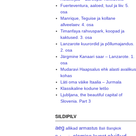
Fuerteventura, aaloed, tuul ja liiv. 5.
osa
Manrique, Teguise ja kollane
allveelaev. 4. osa
Timanfaya rahvuspark, koopad ja
kaktused. 3. osa
Lanzarote kuurordid ja põllumajandus.
2. osa
Järgmine Kanaari saar – Lanzarote. 1.
osa
Mudaravi Haapsalus ehk alasti avalikus
kohas
Läti oma väike Itaalia – Jurmala
Klassikaline kodune letšo
Ljubljana, the beautiful capital of
Slovenia. Part 3
SILDIPILV
aeg
armastus
allikad
Bali
Bangkok