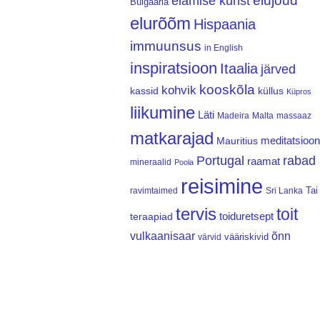
elujõud
elamise kunst
Bulgaaria
elurõõm
Hispaania
immuunsus
in English
inspiratsioon
Itaalia
järved
kooskõla
kohvik
kassid
küllus
Küpros
liikumine
Läti
Madeira
Malta
massaaz
matkarajad
meditatsioon
Mauritius
Portugal
rabad
raamat
mineraalid
Poola
reisimine
Tai
ravimtaimed
Sri Lanka
tervis
toit
teraapiad
toiduretsept
vulkaanisaar
õnn
vääriskivid
värvid