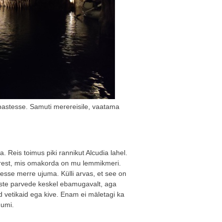
bastesse. Samuti merereisile, vaatama
. Reis toimus piki rannikut Alcudia lahel.
rest, mis omakorda on mu lemmikmeri.
isesse merre ujuma. Külli arvas, et see on
este parvede keskel ebamugavalt, aga
eid vetikaid ega kive. Enam ei mäletagi ka
uumi.