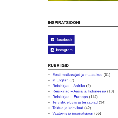
INSPIRATSIOONI
facebook
instagram
RUBRIIGID
Eesti matkarajad ja maastikud
(61)
in English
(7)
Reisikirjad – Aafrika
(9)
Reisikirjad – Aasia ja Indoneesia
(18)
Reisikirjad – Euroopa
(114)
Tervislik eluviis ja teraapiad
(34)
Toidud ja kohvikud
(42)
Vaateviis ja inspiratsioon
(55)