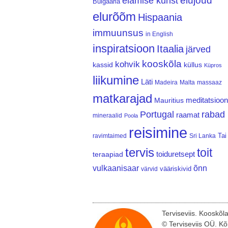
elujõud
elamise kunst
Bulgaaria
elurõõm
Hispaania
immuunsus
in English
inspiratsioon
Itaalia
järved
kooskõla
kohvik
kassid
küllus
Küpros
liikumine
Läti
Madeira
Malta
massaaz
matkarajad
meditatsioon
Mauritius
Portugal
rabad
raamat
mineraalid
Poola
reisimine
Tai
ravimtaimed
Sri Lanka
tervis
toit
teraapiad
toiduretsept
vulkaanisaar
õnn
vääriskivid
värvid
Terviseviis. Kooskõl
© Terviseviis OÜ. Kõ