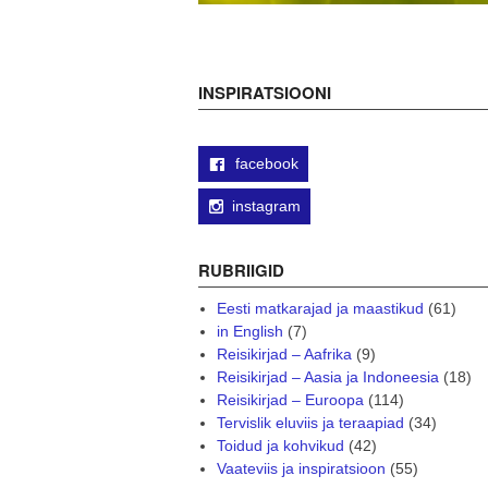
INSPIRATSIOONI
facebook
instagram
RUBRIIGID
Eesti matkarajad ja maastikud
(61)
in English
(7)
Reisikirjad – Aafrika
(9)
Reisikirjad – Aasia ja Indoneesia
(18)
Reisikirjad – Euroopa
(114)
Tervislik eluviis ja teraapiad
(34)
Toidud ja kohvikud
(42)
Vaateviis ja inspiratsioon
(55)