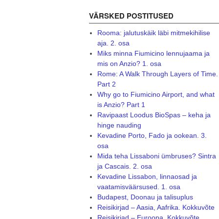
VÄRSKED POSTITUSED
Rooma: jalutuskäik läbi mitmekihilise
aja. 2. osa
Miks minna Fiumicino lennujaama ja
mis on Anzio? 1. osa
Rome: A Walk Through Layers of Time.
Part 2
Why go to Fiumicino Airport, and what
is Anzio? Part 1
Ravipaast Loodus BioSpas – keha ja
hinge nauding
Kevadine Porto, Fado ja ookean. 3.
osa
Mida teha Lissaboni ümbruses? Sintra
ja Cascais. 2. osa
Kevadine Lissabon, linnaosad ja
vaatamisväärsused. 1. osa
Budapest, Doonau ja talisuplus
Reisikirjad – Aasia, Aafrika. Kokkuvõte
Reisikirjad – Euroopa. Kokkuvõte