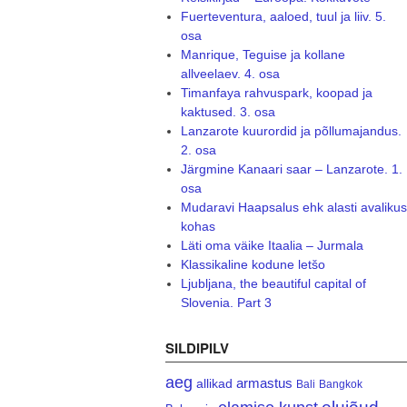
Fuerteventura, aaloed, tuul ja liiv. 5.
osa
Manrique, Teguise ja kollane
allveelaev. 4. osa
Timanfaya rahvuspark, koopad ja
kaktused. 3. osa
Lanzarote kuurordid ja põllumajandus.
2. osa
Järgmine Kanaari saar – Lanzarote. 1.
osa
Mudaravi Haapsalus ehk alasti avalikus
kohas
Läti oma väike Itaalia – Jurmala
Klassikaline kodune letšo
Ljubljana, the beautiful capital of
Slovenia. Part 3
SILDIPILV
aeg
armastus
allikad
Bali
Bangkok