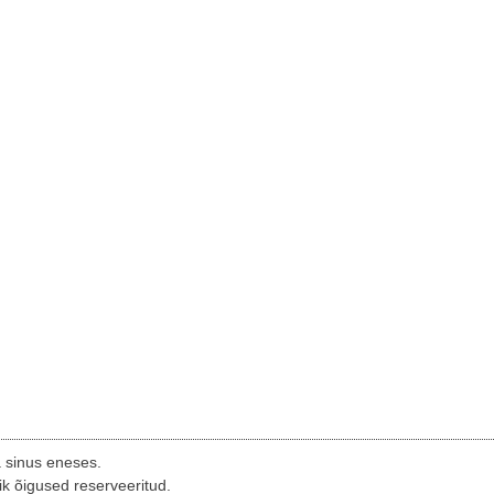
a sinus eneses.
ik õigused reserveeritud.