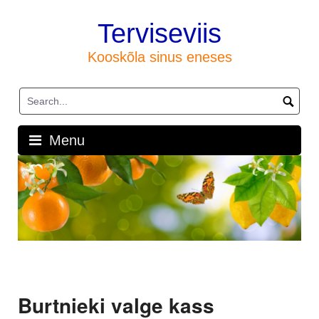
Skip
to
Terviseviis
content
Kooskõla sinus eneses
Menu
Burtnieki valge kass