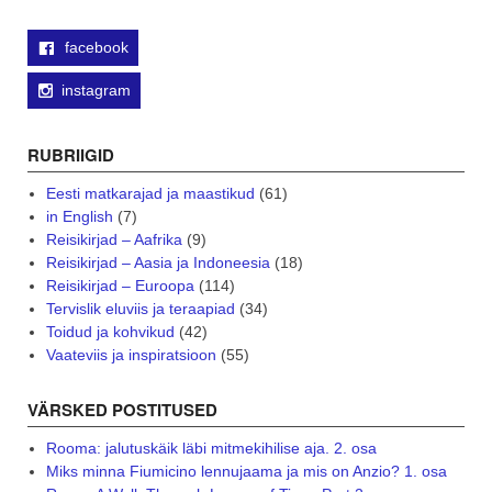
facebook
instagram
RUBRIIGID
Eesti matkarajad ja maastikud
(61)
in English
(7)
Reisikirjad – Aafrika
(9)
Reisikirjad – Aasia ja Indoneesia
(18)
Reisikirjad – Euroopa
(114)
Tervislik eluviis ja teraapiad
(34)
Toidud ja kohvikud
(42)
Vaateviis ja inspiratsioon
(55)
VÄRSKED POSTITUSED
Rooma: jalutuskäik läbi mitmekihilise aja. 2. osa
Miks minna Fiumicino lennujaama ja mis on Anzio? 1. osa