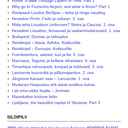
Rome: A Walk Through Layers of Time. Part 2
Why go to Fiumicino Airport, and what is Anzio? Part 1
Ravipaast Loodus BioSpas – keha ja hinge nauding
Kevadine Porto, Fado ja ookean. 3. osa
Mida teha Lissaboni ümbruses? Sintra ja Cascais. 2. osa
Kevadine Lissabon, linnaosad ja vaatamisväärsused. 1. osa
Budapest, Doonau ja talisuplus
Reisikirjad – Aasia, Aafrika. Kokkuvõte
Reisikirjad – Euroopa. Kokkuvõte
Fuerteventura, aaloed, tuul ja liiv. 5. osa
Manrique, Teguise ja kollane allveelaev. 4. osa
Timanfaya rahvuspark, koopad ja kaktused. 3. osa
Lanzarote kuurordid ja põllumajandus. 2. osa
Järgmine Kanaari saar – Lanzarote. 1. osa
Mudaravi Haapsalus ehk alasti avalikus kohas
Läti oma väike Itaalia – Jurmala
Klassikaline kodune letšo
Ljubljana, the beautiful capital of Slovenia. Part 3
SILDIPILV
aeg
elamise kunst
armastus