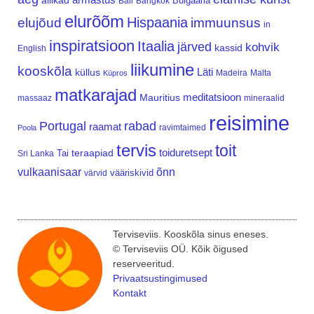
allikad
Bulgaaria
Bali
Bangkok
elurõõm
Hispaania
elujõud
immuunsus
in
inspiratsioon
Itaalia
järved
kohvik
kassid
English
liikumine
kooskõla
Läti
küllus
Madeira
Malta
Küpros
matkarajad
meditatsioon
Mauritius
massaaz
mineraalid
reisimine
Portugal
rabad
raamat
ravimtaimed
Poola
tervis
toit
teraapiad
toiduretsept
Tai
Sri Lanka
vulkaanisaar
õnn
vääriskivid
värvid
Terviseviis. Kooskõla sinus eneses.
© Terviseviis OÜ. Kõik õigused
reserveeritud.
Privaatsustingimused
Kontakt