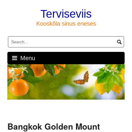
Skip
to
Terviseviis
content
Kooskõla sinus eneses
Menu
Bangkok Golden Mount