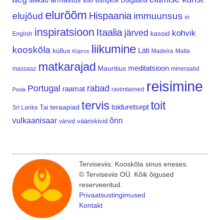
allikad
Bulgaaria
Bali
Bangkok
elurõõm
Hispaania
elujõud
immuunsus
in
inspiratsioon
Itaalia
järved
kohvik
kassid
English
liikumine
kooskõla
Läti
küllus
Madeira
Malta
Küpros
matkarajad
meditatsioon
Mauritius
massaaz
mineraalid
reisimine
Portugal
rabad
raamat
ravimtaimed
Poola
tervis
toit
teraapiad
toiduretsept
Tai
Sri Lanka
vulkaanisaar
õnn
vääriskivid
värvid
Terviseviis. Kooskõla sinus eneses.
© Terviseviis OÜ. Kõik õigused
reserveeritud.
Privaatsustingimused
Kontakt