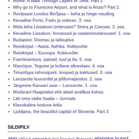
Rome: A Walk Through Layers of Time. Part 2
Why go to Fiumicino Airport, and what is Anzio? Part 1
Ravipaast Loodus BioSpas – keha ja hinge nauding
Kevadine Porto, Fado ja ookean. 3. osa
Mida teha Lissaboni ümbruses? Sintra ja Cascais. 2. osa
Kevadine Lissabon, linnaosad ja vaatamisväärsused. 1. osa
Budapest, Doonau ja talisuplus
Reisikirjad – Aasia, Aafrika. Kokkuvõte
Reisikirjad – Euroopa. Kokkuvõte
Fuerteventura, aaloed, tuul ja liiv. 5. osa
Manrique, Teguise ja kollane allveelaev. 4. osa
Timanfaya rahvuspark, koopad ja kaktused. 3. osa
Lanzarote kuurordid ja põllumajandus. 2. osa
Järgmine Kanaari saar – Lanzarote. 1. osa
Mudaravi Haapsalus ehk alasti avalikus kohas
Läti oma väike Itaalia – Jurmala
Klassikaline kodune letšo
Ljubljana, the beautiful capital of Slovenia. Part 3
SILDIPILV
aeg
elamise kunst
armastus