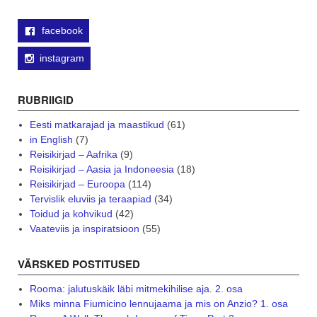
facebook
instagram
RUBRIIGID
Eesti matkarajad ja maastikud
(61)
in English
(7)
Reisikirjad – Aafrika
(9)
Reisikirjad – Aasia ja Indoneesia
(18)
Reisikirjad – Euroopa
(114)
Tervislik eluviis ja teraapiad
(34)
Toidud ja kohvikud
(42)
Vaateviis ja inspiratsioon
(55)
VÄRSKED POSTITUSED
Rooma: jalutuskäik läbi mitmekihilise aja. 2. osa
Miks minna Fiumicino lennujaama ja mis on Anzio? 1. osa