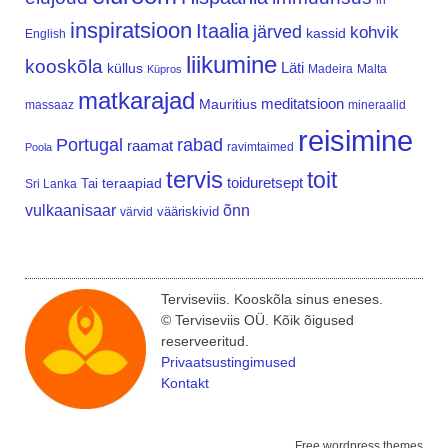
in
inspiratsioon
Itaalia
järved
kohvik
kassid
English
liikumine
kooskõla
Läti
küllus
Madeira
Malta
Küpros
matkarajad
meditatsioon
Mauritius
massaaz
mineraalid
reisimine
Portugal
rabad
raamat
ravimtaimed
Poola
tervis
toit
teraapiad
toiduretsept
Tai
Sri Lanka
vulkaanisaar
õnn
vääriskivid
värvid
Terviseviis. Kooskõla sinus eneses.
© Terviseviis OÜ. Kõik õigused
reserveeritud.
Privaatsustingimused
Kontakt
Free wordpress themes