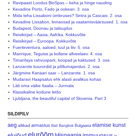
Ravipaast Loodus BioSpas – keha ja hinge nauding
Kevadine Porto, Fado ja ookean. 3. osa
Mida teha Lissaboni ümbruses? Sintra ja Cascais. 2. osa
Kevadine Lissabon, linnaosad ja vaatamisväärsused. 1. osa
Budapest, Doonau ja talisuplus
Reisikirjad – Aasia, Aafrika. Kokkuvõte
Reisikirjad – Euroopa. Kokkuvõte
Fuerteventura, aaloed, tuul ja liiv. 5. osa
Manrique, Teguise ja kollane allveelaev. 4. osa
Timanfaya rahvuspark, koopad ja kaktused. 3. osa
Lanzarote kuurordid ja põllumajandus. 2. osa
Järgmine Kanaari saar – Lanzarote. 1. osa
Mudaravi Haapsalus ehk alasti avalikus kohas
Läti oma väike Itaalia – Jurmala
Klassikaline kodune letšo
Ljubljana, the beautiful capital of Slovenia. Part 3
SILDIPILV
aeg
elamise kunst
armastus
allikad
Bulgaaria
Bali
Bangkok
elurõõm
Hispaania
elujõud
immuunsus