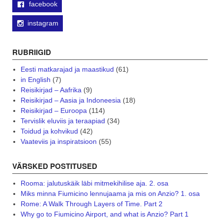
facebook
instagram
RUBRIIGID
Eesti matkarajad ja maastikud
(61)
in English
(7)
Reisikirjad – Aafrika
(9)
Reisikirjad – Aasia ja Indoneesia
(18)
Reisikirjad – Euroopa
(114)
Tervislik eluviis ja teraapiad
(34)
Toidud ja kohvikud
(42)
Vaateviis ja inspiratsioon
(55)
VÄRSKED POSTITUSED
Rooma: jalutuskäik läbi mitmekihilise aja. 2. osa
Miks minna Fiumicino lennujaama ja mis on Anzio? 1. osa
Rome: A Walk Through Layers of Time. Part 2
Why go to Fiumicino Airport, and what is Anzio? Part 1