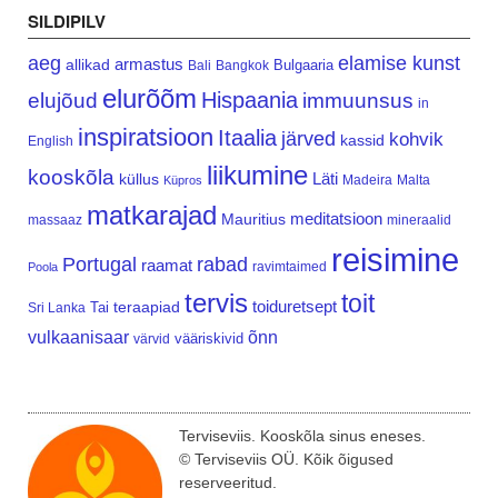
SILDIPILV
aeg
elamise kunst
armastus
allikad
Bulgaaria
Bali
Bangkok
elurõõm
Hispaania
elujõud
immuunsus
in
inspiratsioon
Itaalia
järved
kohvik
kassid
English
liikumine
kooskõla
Läti
küllus
Madeira
Malta
Küpros
matkarajad
meditatsioon
Mauritius
massaaz
mineraalid
reisimine
Portugal
rabad
raamat
ravimtaimed
Poola
tervis
toit
teraapiad
toiduretsept
Tai
Sri Lanka
vulkaanisaar
õnn
vääriskivid
värvid
Terviseviis. Kooskõla sinus eneses.
© Terviseviis OÜ. Kõik õigused
reserveeritud.