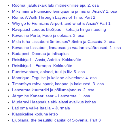
Rooma: jalutuskäik läbi mitmekihilise aja. 2. osa
Miks minna Fiumicino lennujaama ja mis on Anzio? 1. osa
Rome: A Walk Through Layers of Time. Part 2
Why go to Fiumicino Airport, and what is Anzio? Part 1
Ravipaast Loodus BioSpas – keha ja hinge nauding
Kevadine Porto, Fado ja ookean. 3. osa
Mida teha Lissaboni ümbruses? Sintra ja Cascais. 2. osa
Kevadine Lissabon, linnaosad ja vaatamisväärsused. 1. osa
Budapest, Doonau ja talisuplus
Reisikirjad – Aasia, Aafrika. Kokkuvõte
Reisikirjad – Euroopa. Kokkuvõte
Fuerteventura, aaloed, tuul ja liiv. 5. osa
Manrique, Teguise ja kollane allveelaev. 4. osa
Timanfaya rahvuspark, koopad ja kaktused. 3. osa
Lanzarote kuurordid ja põllumajandus. 2. osa
Järgmine Kanaari saar – Lanzarote. 1. osa
Mudaravi Haapsalus ehk alasti avalikus kohas
Läti oma väike Itaalia – Jurmala
Klassikaline kodune letšo
Ljubljana, the beautiful capital of Slovenia. Part 3