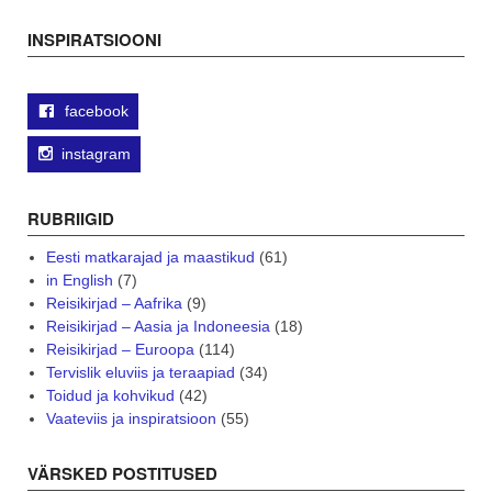
navigation
INSPIRATSIOONI
facebook
instagram
RUBRIIGID
Eesti matkarajad ja maastikud
(61)
in English
(7)
Reisikirjad – Aafrika
(9)
Reisikirjad – Aasia ja Indoneesia
(18)
Reisikirjad – Euroopa
(114)
Tervislik eluviis ja teraapiad
(34)
Toidud ja kohvikud
(42)
Vaateviis ja inspiratsioon
(55)
VÄRSKED POSTITUSED