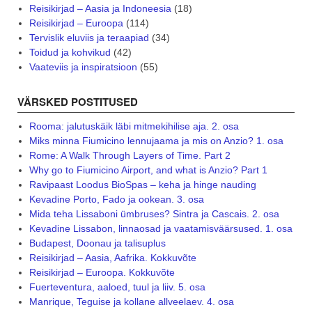
Reisikirjad – Aasia ja Indoneesia
(18)
Reisikirjad – Euroopa
(114)
Tervislik eluviis ja teraapiad
(34)
Toidud ja kohvikud
(42)
Vaateviis ja inspiratsioon
(55)
VÄRSKED POSTITUSED
Rooma: jalutuskäik läbi mitmekihilise aja. 2. osa
Miks minna Fiumicino lennujaama ja mis on Anzio? 1. osa
Rome: A Walk Through Layers of Time. Part 2
Why go to Fiumicino Airport, and what is Anzio? Part 1
Ravipaast Loodus BioSpas – keha ja hinge nauding
Kevadine Porto, Fado ja ookean. 3. osa
Mida teha Lissaboni ümbruses? Sintra ja Cascais. 2. osa
Kevadine Lissabon, linnaosad ja vaatamisväärsused. 1. osa
Budapest, Doonau ja talisuplus
Reisikirjad – Aasia, Aafrika. Kokkuvõte
Reisikirjad – Euroopa. Kokkuvõte
Fuerteventura, aaloed, tuul ja liiv. 5. osa
Manrique, Teguise ja kollane allveelaev. 4. osa