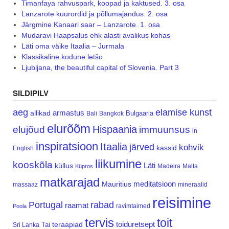
Timanfaya rahvuspark, koopad ja kaktused. 3. osa
Lanzarote kuurordid ja põllumajandus. 2. osa
Järgmine Kanaari saar – Lanzarote. 1. osa
Mudaravi Haapsalus ehk alasti avalikus kohas
Läti oma väike Itaalia – Jurmala
Klassikaline kodune letšo
Ljubljana, the beautiful capital of Slovenia. Part 3
SILDIPILV
aeg
elamise kunst
armastus
allikad
Bulgaaria
Bali
Bangkok
elurõõm
Hispaania
elujõud
immuunsus
in
inspiratsioon
Itaalia
järved
kohvik
kassid
English
liikumine
kooskõla
Läti
küllus
Madeira
Malta
Küpros
matkarajad
meditatsioon
Mauritius
massaaz
mineraalid
reisimine
Portugal
rabad
raamat
ravimtaimed
Poola
tervis
toit
teraapiad
toiduretsept
Tai
Sri Lanka