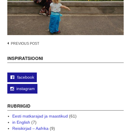
Post
PREVIOUS POST
navigation
INSPIRATSIOONI
facebook
instagram
RUBRIIGID
Eesti matkarajad ja maastikud
(61)
in English
(7)
Reisikirjad – Aafrika
(9)