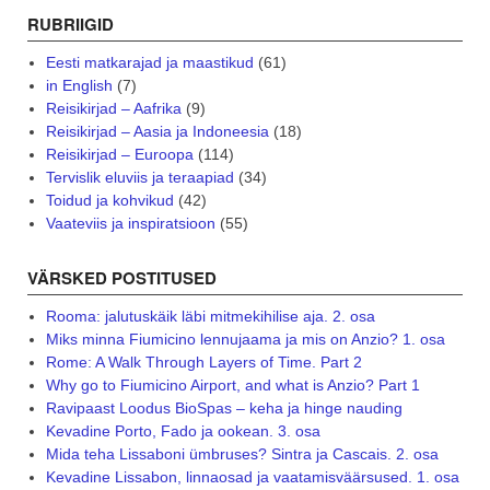
RUBRIIGID
Eesti matkarajad ja maastikud
(61)
in English
(7)
Reisikirjad – Aafrika
(9)
Reisikirjad – Aasia ja Indoneesia
(18)
Reisikirjad – Euroopa
(114)
Tervislik eluviis ja teraapiad
(34)
Toidud ja kohvikud
(42)
Vaateviis ja inspiratsioon
(55)
VÄRSKED POSTITUSED
Rooma: jalutuskäik läbi mitmekihilise aja. 2. osa
Miks minna Fiumicino lennujaama ja mis on Anzio? 1. osa
Rome: A Walk Through Layers of Time. Part 2
Why go to Fiumicino Airport, and what is Anzio? Part 1
Ravipaast Loodus BioSpas – keha ja hinge nauding
Kevadine Porto, Fado ja ookean. 3. osa
Mida teha Lissaboni ümbruses? Sintra ja Cascais. 2. osa
Kevadine Lissabon, linnaosad ja vaatamisväärsused. 1. osa