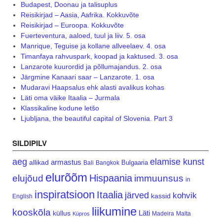
Budapest, Doonau ja talisuplus
Reisikirjad – Aasia, Aafrika. Kokkuvõte
Reisikirjad – Euroopa. Kokkuvõte
Fuerteventura, aaloed, tuul ja liiv. 5. osa
Manrique, Teguise ja kollane allveelaev. 4. osa
Timanfaya rahvuspark, koopad ja kaktused. 3. osa
Lanzarote kuurordid ja põllumajandus. 2. osa
Järgmine Kanaari saar – Lanzarote. 1. osa
Mudaravi Haapsalus ehk alasti avalikus kohas
Läti oma väike Itaalia – Jurmala
Klassikaline kodune letšo
Ljubljana, the beautiful capital of Slovenia. Part 3
SILDIPILV
aeg
elamise kunst
armastus
allikad
Bulgaaria
Bali
Bangkok
elurõõm
Hispaania
elujõud
immuunsus
in
inspiratsioon
Itaalia
järved
kohvik
kassid
English
liikumine
kooskõla
Läti
küllus
Madeira
Malta
Küpros