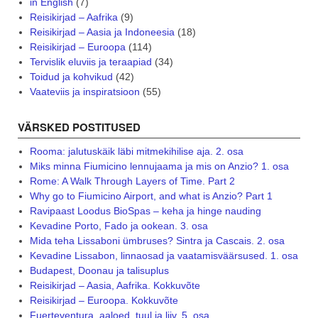
in English
(7)
Reisikirjad – Aafrika
(9)
Reisikirjad – Aasia ja Indoneesia
(18)
Reisikirjad – Euroopa
(114)
Tervislik eluviis ja teraapiad
(34)
Toidud ja kohvikud
(42)
Vaateviis ja inspiratsioon
(55)
VÄRSKED POSTITUSED
Rooma: jalutuskäik läbi mitmekihilise aja. 2. osa
Miks minna Fiumicino lennujaama ja mis on Anzio? 1. osa
Rome: A Walk Through Layers of Time. Part 2
Why go to Fiumicino Airport, and what is Anzio? Part 1
Ravipaast Loodus BioSpas – keha ja hinge nauding
Kevadine Porto, Fado ja ookean. 3. osa
Mida teha Lissaboni ümbruses? Sintra ja Cascais. 2. osa
Kevadine Lissabon, linnaosad ja vaatamisväärsused. 1. osa
Budapest, Doonau ja talisuplus
Reisikirjad – Aasia, Aafrika. Kokkuvõte
Reisikirjad – Euroopa. Kokkuvõte
Fuerteventura, aaloed, tuul ja liiv. 5. osa