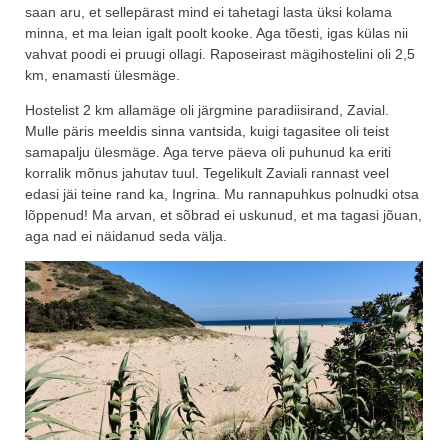
saan aru, et sellepärast mind ei tahetagi lasta üksi kolama
minna, et ma leian igalt poolt kooke. Aga tõesti, igas külas nii
vahvat poodi ei pruugi ollagi. Raposeirast mägihostelini oli 2,5
km, enamasti ülesmäge.
Hostelist 2 km allamäge oli järgmine paradiisirand, Zavial.
Mulle päris meeldis sinna vantsida, kuigi tagasitee oli teist
samapalju ülesmäge. Aga terve päeva oli puhunud ka eriti
korralik mõnus jahutav tuul. Tegelikult Zaviali rannast veel
edasi jäi teine rand ka, Ingrina. Mu rannapuhkus polnudki otsa
lõppenud! Ma arvan, et sõbrad ei uskunud, et ma tagasi jõuan,
aga nad ei näidanud seda välja.