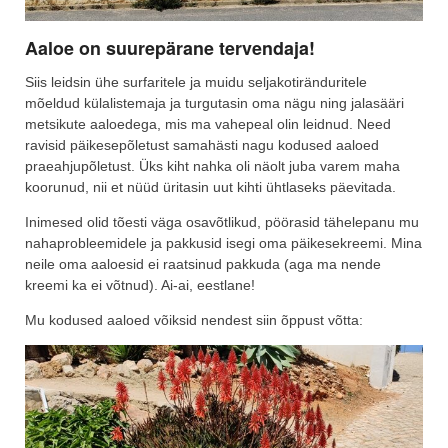
Aaloe on suurepärane tervendaja!
Siis leidsin ühe surfaritele ja muidu seljakotiränduritele
mõeldud külalistemaja ja turgutasin oma nägu ning jalasääri
metsikute aaloedega, mis ma vahepeal olin leidnud. Need
ravisid päikesepõletust samahästi nagu kodused aaloed
praeahjupõletust. Üks kiht nahka oli näolt juba varem maha
koorunud, nii et nüüd üritasin uut kihti ühtlaseks päevitada.
Inimesed olid tõesti väga osavõtlikud, pöörasid tähelepanu mu
nahaprobleemidele ja pakkusid isegi oma päikesekreemi. Mina
neile oma aaloesid ei raatsinud pakkuda (aga ma nende
kreemi ka ei võtnud). Ai-ai, eestlane!
Mu kodused aaloed võiksid nendest siin õppust võtta: