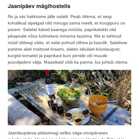
Jaanipäev mägihostelis
No ja siis hakkisime jälle salatit. Peab ütlema, et isegi
kohalikud sipelgad olid minuga sama meelt, et koogipuru on
parem. Salatist käisid kaarega mööda, paprikatükki olid
pikapeale nõus kolmekesi minema tassima. Ma ei tahtnud
nüüd üldsegi väita, et salat polnud ülihea ja kasulik. Salatisse
panime alati maitsvat kraami, alates sibulast-küüslaugust,
kurgist-tomatist ja paprikast kuni pirnide või muude
puuviljadeni välja. Maasikaid võib ka panna, kui juhtub olema.
Jaanilaupäeva pidasimegi selles väga omapärases