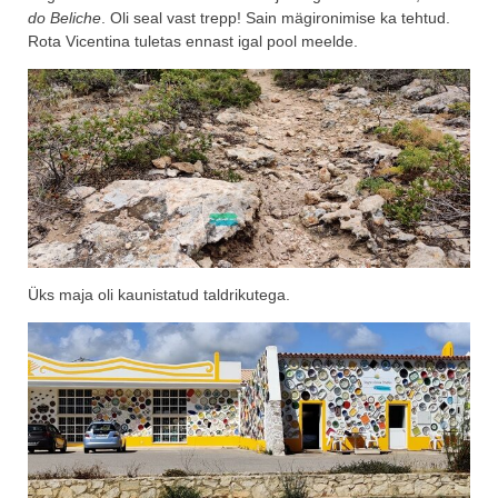
do Beliche
. Oli seal vast trepp! Sain mägironimise ka tehtud.
Rota Vicentina tuletas ennast igal pool meelde.
Üks maja oli kaunistatud taldrikutega.