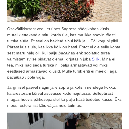
Osavõtlikkusest veel, et ühes Sagrese söögikohas küsis
murelik ettekandja mitu korda üle, kas ma ikka soovin tõesti
turska süüa. Et seal on hakitud sibul kõik ja… Tõi koguni pildi.
Pärast küsis üle, kas ikka kõik on hästi. Fotot ei ole selle kohta,
sest maru nälg oli. Kui palju
bacalhau
ehk soolatud tursa
valmistamisviise pidavat olema, kirjutasin juba
SIIN
. Mina ei
tea, miks nad seda turska nii palju armastavad või miks
eestlased armastavad kilusid. Mulle tursk eriti ei meeldi, aga
bacalhau´l
pole viga.
Järgmisel päeval nägin jälle sõpru ja kolisin nendega kokku,
kalarestorani kõrval asuvasse kodumajutusse. Sellepärast
magas hoovis päikesepaistel ka palju hästi toidetud kasse. Üks
mees restoranist käis väljas neid toitmas.