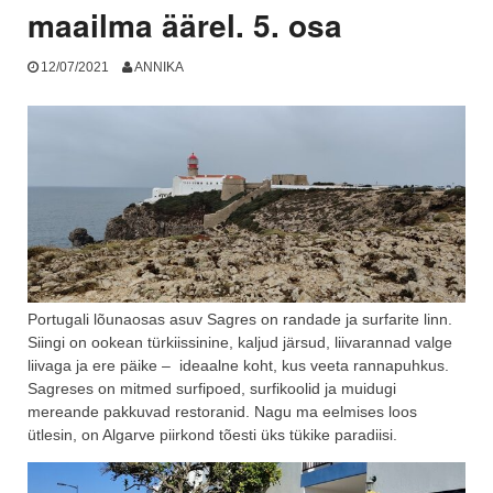
maailma äärel. 5. osa
12/07/2021
ANNIKA
Portugali lõunaosas asuv Sagres on randade ja surfarite linn.
Siingi on ookean türkiissinine, kaljud järsud, liivarannad valge
liivaga ja ere päike – ideaalne koht, kus veeta rannapuhkus.
Sagreses on mitmed surfipoed, surfikoolid ja muidugi
mereande pakkuvad restoranid. Nagu ma eelmises loos
ütlesin, on Algarve piirkond tõesti üks tükike paradiisi.