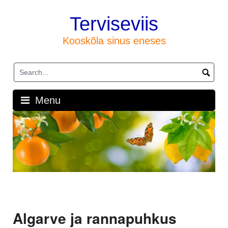
Skip
to
Terviseviis
content
Kooskõla sinus eneses
Menu
Algarve ja rannapuhkus