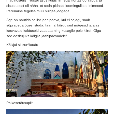
mägihostelis. Hostel asus külas nimega Hortas do Tabual ja
sisustusest oli näha, et seda pidasid loomingulised inimesed.
Perenaine tegeles muu hulgas joogaga.
Äge on nautida sellist jaanipäeva, kui ei sajagi, saab
sõpradega õues istuda, taamal kõrguvaid mägesid ja aias
kasvavaid kaktuseid vaadata ning kusagile pole kiiret. Olgu
see eeskujuks kõigile jaanipäevadele!
Kõikjal oli surfilaudu.
Päikesetõusupilt.