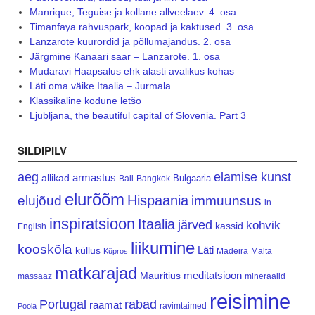
Manrique, Teguise ja kollane allveelaev. 4. osa
Timanfaya rahvuspark, koopad ja kaktused. 3. osa
Lanzarote kuurordid ja põllumajandus. 2. osa
Järgmine Kanaari saar – Lanzarote. 1. osa
Mudaravi Haapsalus ehk alasti avalikus kohas
Läti oma väike Itaalia – Jurmala
Klassikaline kodune letšo
Ljubljana, the beautiful capital of Slovenia. Part 3
SILDIPILV
aeg
elamise kunst
armastus
allikad
Bulgaaria
Bali
Bangkok
elurõõm
Hispaania
elujõud
immuunsus
in
inspiratsioon
Itaalia
järved
kohvik
kassid
English
liikumine
kooskõla
Läti
küllus
Madeira
Malta
Küpros
matkarajad
meditatsioon
Mauritius
massaaz
mineraalid
reisimine
Portugal
rabad
raamat
ravimtaimed
Poola