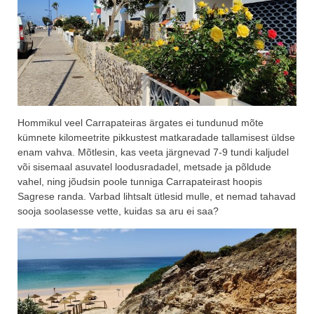
Hommikul veel Carrapateiras ärgates ei tundunud mõte
kümnete kilomeetrite pikkustest matkaradade tallamisest üldse
enam vahva. Mõtlesin, kas veeta järgnevad 7-9 tundi kaljudel
või sisemaal asuvatel loodusradadel, metsade ja põldude
vahel, ning jõudsin poole tunniga Carrapateirast hoopis
Sagrese randa. Varbad lihtsalt ütlesid mulle, et nemad tahavad
sooja soolasesse vette, kuidas sa aru ei saa?