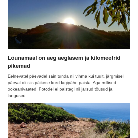
Lõunamaal on aeg aeglasem ja kilomeetrid
pikemad
Eelnevatel päevadel sain tunda nii vihma kui tuult, järgmisel
päeval oli siis päikese kord lagipähe paista. Aga millised
ookeanivaated! Fotodel ei paistagi nii järsud tõusud ja
langused.