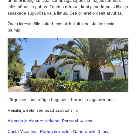
enne ei lõpegi kui seal kohal. Aga lõppes ja majutus tundus
jälle mõnus ja puhas. Tundus niikaua, kuni pimedamaks läks ja
sääskede suguvõsa välja ilmus. See oli erakordselt arvukas.
Õues kiresid jälle kuked, mis oli hullult lahe. Ja kasvasid
palmid.
Järgmises loos räägin Lagosest, Farost ja tagasilennust.
Reisikirja eelmised osad asuvad siin:
Alentejo ja Algarve piirkond, Portugal. 4. osa
Costa Vicentina, Portugali imeilus läänerannik. 3. osa