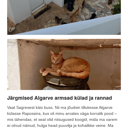
Järgmised Algarve armsad külad ja rannad
Vaat Sagresest käis buss. Nii ma jõudsin tillukesse Algarve
külasse Raposeira, kus oli minu arvates väga korralik pood –
mis tähendas, et seal olid niisugused koogid, mida ma varem
ei olnud näinud, hulga head puuvilja ja kohalikke veine. Ma