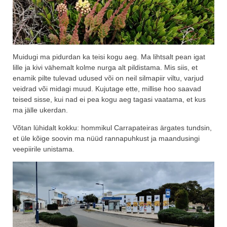
Muidugi ma pidurdan ka teisi kogu aeg. Ma lihtsalt pean igat
lille ja kivi vähemalt kolme nurga alt pildistama. Mis siis, et
enamik pilte tulevad udused või on neil silmapiir viltu, varjud
veidrad või midagi muud. Kujutage ette, millise hoo saavad
teised sisse, kui nad ei pea kogu aeg tagasi vaatama, et kus
ma jälle ukerdan.
Võtan lühidalt kokku: hommikul Carrapateiras ärgates tundsin,
et üle kõige soovin ma nüüd rannapuhkust ja maandusingi
veepiirile unistama.