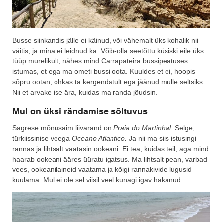
Busse siinkandis jälle ei käinud, või vähemalt üks kohalik nii
väitis, ja mina ei leidnud ka. Võib-olla seetõttu küsiski eile üks
tüüp murelikult, nähes mind Carrapateira bussipeatuses
istumas, et ega ma ometi bussi oota. Kuuldes et ei, hoopis
sõpru ootan, ohkas ta kergendatult ega jäänud mulle seltsiks.
Nii et arvake ise ära, kuidas ma randa jõudsin.
Mul on üksi rändamise sõltuvus
Sagrese mõnusaim liivarand on
Praia do Martinhal
. Selge,
türkiissinise veega
Oceano Atlantico.
Ja nii ma siis istusingi
rannas ja lihtsalt vaatasin ookeani. Ei tea, kuidas teil, aga mind
haarab ookeani ääres üüratu igatsus. Ma lihtsalt pean, varbad
vees, ookeanilaineid vaatama ja kõigi rannakivide lugusid
kuulama. Mul ei ole sel viisil veel kunagi igav hakanud.