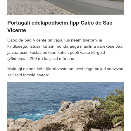
Portugali edelapoolseim tipp Cabo de São
Vicente
Cabo de São Vicente on väga ilus neem tuletorni ja
kindlusega. Istusin ka siin mõnda aega maailma äärekese pääl
ja vaatasin, kuidas ookean kahelt poolt vastu kõrgeid
(väidetavalt 200 m) kaljusid mürtsus.
Muidugi on see koht ülerahvastatud, sest väga paljud soovivad
selliseid fotosid saada: