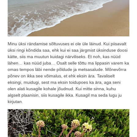
Minu üksi rändamise sõltuvuses ei ole üle läinud. Kui piisavalt
üksi ringi kõndida saa, ehk kui ei saa järgmist üksinduse doosi
kätte, siis ma muutun kuidagi närviliseks. Et noh, kas nüüd
lähen… kas nüüd juba… Osalt selle tõttu ma lippasin varem ka
omas tempos läbi nende põldude ja metsasalude. Mõnevõrra
põnev on ikka see võimalus, et ehk eksin ära. Tavaliselt
eksingi, muidugi, sest ma eksin toidupoes ka ära, aga seni
olen alati kusagile kohale jõudnud. Kui mitte sinna, kuhu
algselt plaanisin, siis kusagile ikka. Kusagil ma seda lugu ju
kirjutan.