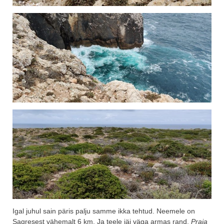
Igal juhul sain päris palju samme ikka tehtud. Neemele on
Sagresest vähemalt 6 km. Ja teele jäi väga armas rand,
Praia