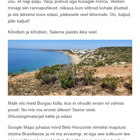
usu, et niigi palju. Varju polnud aga kusagile minna. Veetsin
minagi siin rannapuhkust, niikaua kuni sõbrad kohale jõudsid
ja siis läksime koos edasi, päikesele veel lähemale. Oo, kaljud,
jälle kaljud!
Kõndisin ja kõndisin, Salema paistis ikka veel.
Matk viis meid Burgau külla, kus ei olnudki enam nii vahvat
poodi. No mis ma ennist ütlesin! Saime siiski
õhtusöögimaterjali kätte ja edasi.
Google Maps juhatas mind Belo Horizonte nimelist majutust
otsima Brasiiliasse ja nii ma arvasingi, et ega see tulikuum tee