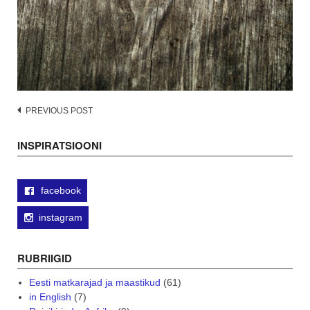
Post
PREVIOUS POST
navigation
INSPIRATSIOONI
facebook
instagram
RUBRIIGID
Eesti matkarajad ja maastikud
(61)
in English
(7)