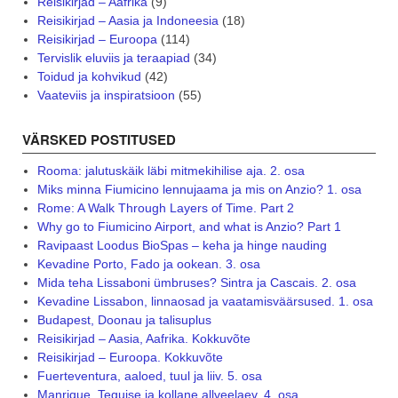
Reisikirjad – Aafrika
(9)
Reisikirjad – Aasia ja Indoneesia
(18)
Reisikirjad – Euroopa
(114)
Tervislik eluviis ja teraapiad
(34)
Toidud ja kohvikud
(42)
Vaateviis ja inspiratsioon
(55)
VÄRSKED POSTITUSED
Rooma: jalutuskäik läbi mitmekihilise aja. 2. osa
Miks minna Fiumicino lennujaama ja mis on Anzio? 1. osa
Rome: A Walk Through Layers of Time. Part 2
Why go to Fiumicino Airport, and what is Anzio? Part 1
Ravipaast Loodus BioSpas – keha ja hinge nauding
Kevadine Porto, Fado ja ookean. 3. osa
Mida teha Lissaboni ümbruses? Sintra ja Cascais. 2. osa
Kevadine Lissabon, linnaosad ja vaatamisväärsused. 1. osa
Budapest, Doonau ja talisuplus
Reisikirjad – Aasia, Aafrika. Kokkuvõte
Reisikirjad – Euroopa. Kokkuvõte
Fuerteventura, aaloed, tuul ja liiv. 5. osa
Manrique, Teguise ja kollane allveelaev. 4. osa