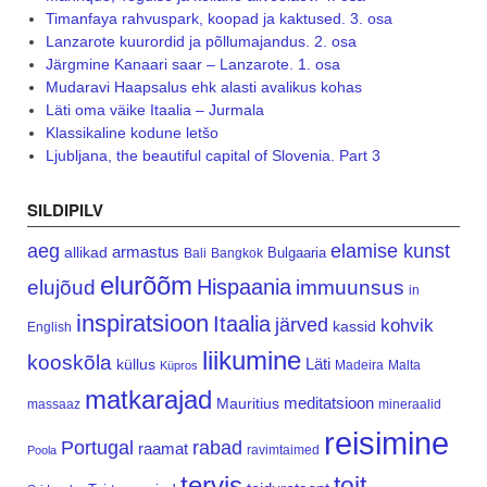
Timanfaya rahvuspark, koopad ja kaktused. 3. osa
Lanzarote kuurordid ja põllumajandus. 2. osa
Järgmine Kanaari saar – Lanzarote. 1. osa
Mudaravi Haapsalus ehk alasti avalikus kohas
Läti oma väike Itaalia – Jurmala
Klassikaline kodune letšo
Ljubljana, the beautiful capital of Slovenia. Part 3
SILDIPILV
aeg
elamise kunst
armastus
allikad
Bulgaaria
Bali
Bangkok
elurõõm
Hispaania
elujõud
immuunsus
in
inspiratsioon
Itaalia
järved
kohvik
kassid
English
liikumine
kooskõla
Läti
küllus
Madeira
Malta
Küpros
matkarajad
meditatsioon
Mauritius
massaaz
mineraalid
reisimine
Portugal
rabad
raamat
ravimtaimed
Poola
tervis
toit