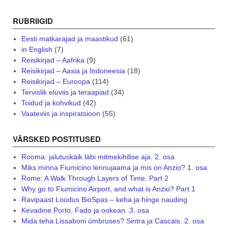
RUBRIIGID
Eesti matkarajad ja maastikud
(61)
in English
(7)
Reisikirjad – Aafrika
(9)
Reisikirjad – Aasia ja Indoneesia
(18)
Reisikirjad – Euroopa
(114)
Tervislik eluviis ja teraapiad
(34)
Toidud ja kohvikud
(42)
Vaateviis ja inspiratsioon
(55)
VÄRSKED POSTITUSED
Rooma: jalutuskäik läbi mitmekihilise aja. 2. osa
Miks minna Fiumicino lennujaama ja mis on Anzio? 1. osa
Rome: A Walk Through Layers of Time. Part 2
Why go to Fiumicino Airport, and what is Anzio? Part 1
Ravipaast Loodus BioSpas – keha ja hinge nauding
Kevadine Porto, Fado ja ookean. 3. osa
Mida teha Lissaboni ümbruses? Sintra ja Cascais. 2. osa