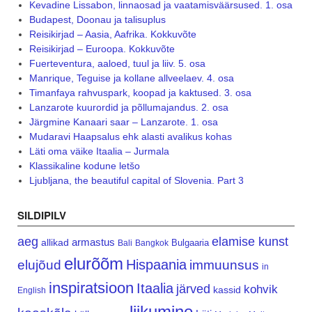
Kevadine Lissabon, linnaosad ja vaatamisväärsused. 1. osa
Budapest, Doonau ja talisuplus
Reisikirjad – Aasia, Aafrika. Kokkuvõte
Reisikirjad – Euroopa. Kokkuvõte
Fuerteventura, aaloed, tuul ja liiv. 5. osa
Manrique, Teguise ja kollane allveelaev. 4. osa
Timanfaya rahvuspark, koopad ja kaktused. 3. osa
Lanzarote kuurordid ja põllumajandus. 2. osa
Järgmine Kanaari saar – Lanzarote. 1. osa
Mudaravi Haapsalus ehk alasti avalikus kohas
Läti oma väike Itaalia – Jurmala
Klassikaline kodune letšo
Ljubljana, the beautiful capital of Slovenia. Part 3
SILDIPILV
aeg
elamise kunst
armastus
allikad
Bulgaaria
Bali
Bangkok
elurõõm
Hispaania
elujõud
immuunsus
in
inspiratsioon
Itaalia
järved
kohvik
kassid
English
liikumine