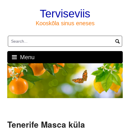
Skip
to
Terviseviis
content
Kooskõla sinus eneses
Menu
Tenerife Masca küla