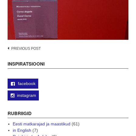
Post
PREVIOUS POST
navigation
INSPIRATSIOONI
facebook
instagram
RUBRIIGID
Eesti matkarajad ja maastikud
(61)
in English
(7)