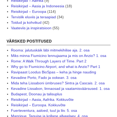
Reisikirjad – Aafrika
(9)
Reisikirjad – Aasia ja Indoneesia
(18)
Reisikirjad – Euroopa
(114)
Tervislik eluviis ja teraapiad
(34)
Toidud ja kohvikud
(42)
Vaateviis ja inspiratsioon
(55)
VÄRSKED POSTITUSED
Rooma: jalutuskäik läbi mitmekihilise aja. 2. osa
Miks minna Fiumicino lennujaama ja mis on Anzio? 1. osa
Rome: A Walk Through Layers of Time. Part 2
Why go to Fiumicino Airport, and what is Anzio? Part 1
Ravipaast Loodus BioSpas – keha ja hinge nauding
Kevadine Porto, Fado ja ookean. 3. osa
Mida teha Lissaboni ümbruses? Sintra ja Cascais. 2. osa
Kevadine Lissabon, linnaosad ja vaatamisväärsused. 1. osa
Budapest, Doonau ja talisuplus
Reisikirjad – Aasia, Aafrika. Kokkuvõte
Reisikirjad – Euroopa. Kokkuvõte
Fuerteventura, aaloed, tuul ja liiv. 5. osa
Manrique, Teguise ja kollane allveelaev. 4. osa