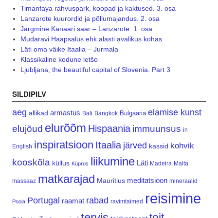
Timanfaya rahvuspark, koopad ja kaktused. 3. osa
Lanzarote kuurordid ja põllumajandus. 2. osa
Järgmine Kanaari saar – Lanzarote. 1. osa
Mudaravi Haapsalus ehk alasti avalikus kohas
Läti oma väike Itaalia – Jurmala
Klassikaline kodune letšo
Ljubljana, the beautiful capital of Slovenia. Part 3
SILDIPILV
aeg
elamise kunst
armastus
allikad
Bulgaaria
Bali
Bangkok
elurõõm
Hispaania
elujõud
immuunsus
in
inspiratsioon
Itaalia
järved
kohvik
kassid
English
liikumine
kooskõla
Läti
küllus
Madeira
Malta
Küpros
matkarajad
meditatsioon
Mauritius
massaaz
mineraalid
reisimine
Portugal
rabad
raamat
ravimtaimed
Poola
tervis
toit