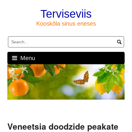
Skip
to
Terviseviis
content
Kooskõla sinus eneses
Menu
Veneetsia doodzide peakate