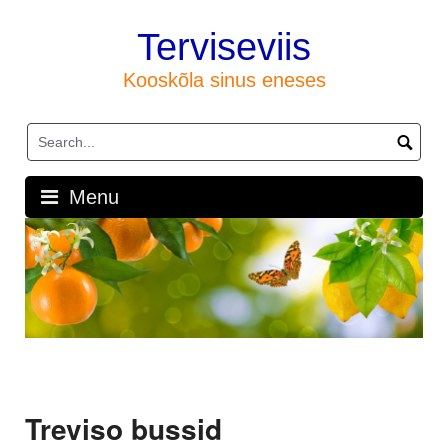
Skip
to
Terviseviis
content
Kooskõla sinus eneses
Menu
Treviso bussid