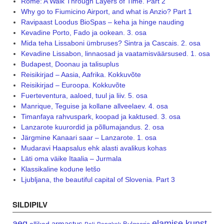
Rome: A Walk Through Layers of Time. Part 2
Why go to Fiumicino Airport, and what is Anzio? Part 1
Ravipaast Loodus BioSpas – keha ja hinge nauding
Kevadine Porto, Fado ja ookean. 3. osa
Mida teha Lissaboni ümbruses? Sintra ja Cascais. 2. osa
Kevadine Lissabon, linnaosad ja vaatamisväärsused. 1. osa
Budapest, Doonau ja talisuplus
Reisikirjad – Aasia, Aafrika. Kokkuvõte
Reisikirjad – Euroopa. Kokkuvõte
Fuerteventura, aaloed, tuul ja liiv. 5. osa
Manrique, Teguise ja kollane allveelaev. 4. osa
Timanfaya rahvuspark, koopad ja kaktused. 3. osa
Lanzarote kuurordid ja põllumajandus. 2. osa
Järgmine Kanaari saar – Lanzarote. 1. osa
Mudaravi Haapsalus ehk alasti avalikus kohas
Läti oma väike Itaalia – Jurmala
Klassikaline kodune letšo
Ljubljana, the beautiful capital of Slovenia. Part 3
SILDIPILV
aeg
elamise kunst
armastus