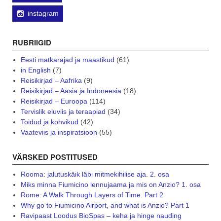
instagram
RUBRIIGID
Eesti matkarajad ja maastikud
(61)
in English
(7)
Reisikirjad – Aafrika
(9)
Reisikirjad – Aasia ja Indoneesia
(18)
Reisikirjad – Euroopa
(114)
Tervislik eluviis ja teraapiad
(34)
Toidud ja kohvikud
(42)
Vaateviis ja inspiratsioon
(55)
VÄRSKED POSTITUSED
Rooma: jalutuskäik läbi mitmekihilise aja. 2. osa
Miks minna Fiumicino lennujaama ja mis on Anzio? 1. osa
Rome: A Walk Through Layers of Time. Part 2
Why go to Fiumicino Airport, and what is Anzio? Part 1
Ravipaast Loodus BioSpas – keha ja hinge nauding