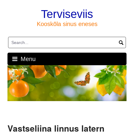
Skip
to
Terviseviis
content
Kooskõla sinus eneses
Menu
Vastseliina linnus latern