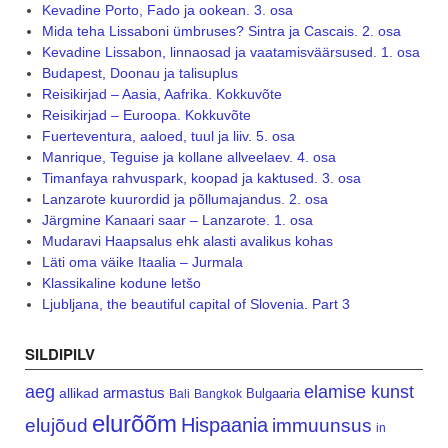
Kevadine Porto, Fado ja ookean. 3. osa
Mida teha Lissaboni ümbruses? Sintra ja Cascais. 2. osa
Kevadine Lissabon, linnaosad ja vaatamisväärsused. 1. osa
Budapest, Doonau ja talisuplus
Reisikirjad – Aasia, Aafrika. Kokkuvõte
Reisikirjad – Euroopa. Kokkuvõte
Fuerteventura, aaloed, tuul ja liiv. 5. osa
Manrique, Teguise ja kollane allveelaev. 4. osa
Timanfaya rahvuspark, koopad ja kaktused. 3. osa
Lanzarote kuurordid ja põllumajandus. 2. osa
Järgmine Kanaari saar – Lanzarote. 1. osa
Mudaravi Haapsalus ehk alasti avalikus kohas
Läti oma väike Itaalia – Jurmala
Klassikaline kodune letšo
Ljubljana, the beautiful capital of Slovenia. Part 3
SILDIPILV
aeg
elamise kunst
armastus
allikad
Bulgaaria
Bali
Bangkok
elurõõm
Hispaania
elujõud
immuunsus
in