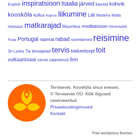
inspiratsioon
Itaalia
järved
kohvik
kassid
English
liikumine
kooskõla
Läti
küllus
Madeira
Malta
Küpros
matkarajad
meditatsioon
Mauritius
massaaz
mineraalid
reisimine
Portugal
rabad
raamat
ravimtaimed
Poola
tervis
toit
teraapiad
toiduretsept
Tai
Sri Lanka
vulkaanisaar
õnn
vääriskivid
värvid
Terviseviis. Kooskõla sinus eneses.
© Terviseviis OÜ. Kõik õigused
reserveeritud.
Privaatsustingimused
Kontakt
Free wordpress themes