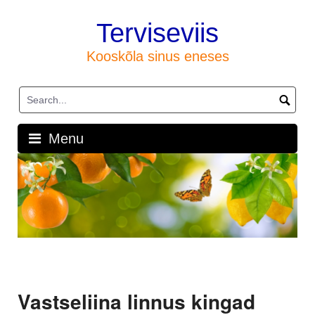
Skip
to
Terviseviis
content
Kooskõla sinus eneses
Menu
Vastseliina linnus kingad