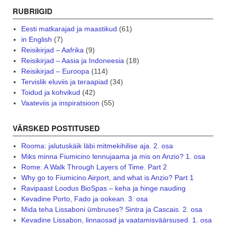
RUBRIIGID
Eesti matkarajad ja maastikud
(61)
in English
(7)
Reisikirjad – Aafrika
(9)
Reisikirjad – Aasia ja Indoneesia
(18)
Reisikirjad – Euroopa
(114)
Tervislik eluviis ja teraapiad
(34)
Toidud ja kohvikud
(42)
Vaateviis ja inspiratsioon
(55)
VÄRSKED POSTITUSED
Rooma: jalutuskäik läbi mitmekihilise aja. 2. osa
Miks minna Fiumicino lennujaama ja mis on Anzio? 1. osa
Rome: A Walk Through Layers of Time. Part 2
Why go to Fiumicino Airport, and what is Anzio? Part 1
Ravipaast Loodus BioSpas – keha ja hinge nauding
Kevadine Porto, Fado ja ookean. 3. osa
Mida teha Lissaboni ümbruses? Sintra ja Cascais. 2. osa
Kevadine Lissabon, linnaosad ja vaatamisväärsused. 1. osa