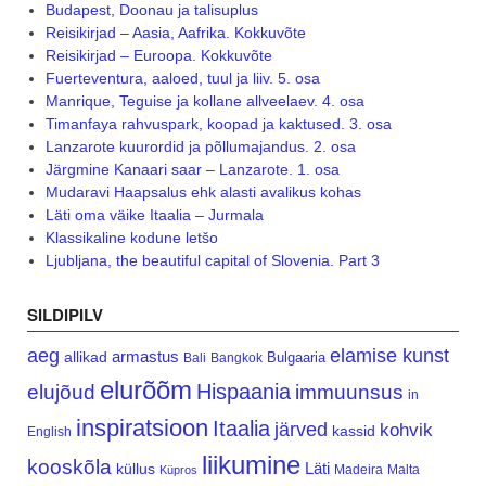
Budapest, Doonau ja talisuplus
Reisikirjad – Aasia, Aafrika. Kokkuvõte
Reisikirjad – Euroopa. Kokkuvõte
Fuerteventura, aaloed, tuul ja liiv. 5. osa
Manrique, Teguise ja kollane allveelaev. 4. osa
Timanfaya rahvuspark, koopad ja kaktused. 3. osa
Lanzarote kuurordid ja põllumajandus. 2. osa
Järgmine Kanaari saar – Lanzarote. 1. osa
Mudaravi Haapsalus ehk alasti avalikus kohas
Läti oma väike Itaalia – Jurmala
Klassikaline kodune letšo
Ljubljana, the beautiful capital of Slovenia. Part 3
SILDIPILV
aeg
elamise kunst
armastus
allikad
Bulgaaria
Bali
Bangkok
elurõõm
Hispaania
elujõud
immuunsus
in
inspiratsioon
Itaalia
järved
kohvik
kassid
English
liikumine
kooskõla
Läti
küllus
Madeira
Malta
Küpros