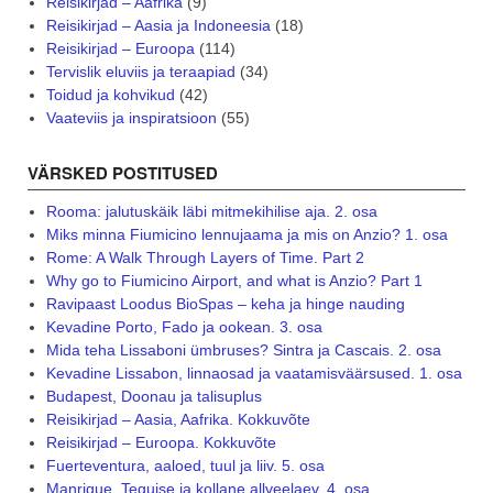
Reisikirjad – Aafrika
(9)
Reisikirjad – Aasia ja Indoneesia
(18)
Reisikirjad – Euroopa
(114)
Tervislik eluviis ja teraapiad
(34)
Toidud ja kohvikud
(42)
Vaateviis ja inspiratsioon
(55)
VÄRSKED POSTITUSED
Rooma: jalutuskäik läbi mitmekihilise aja. 2. osa
Miks minna Fiumicino lennujaama ja mis on Anzio? 1. osa
Rome: A Walk Through Layers of Time. Part 2
Why go to Fiumicino Airport, and what is Anzio? Part 1
Ravipaast Loodus BioSpas – keha ja hinge nauding
Kevadine Porto, Fado ja ookean. 3. osa
Mida teha Lissaboni ümbruses? Sintra ja Cascais. 2. osa
Kevadine Lissabon, linnaosad ja vaatamisväärsused. 1. osa
Budapest, Doonau ja talisuplus
Reisikirjad – Aasia, Aafrika. Kokkuvõte
Reisikirjad – Euroopa. Kokkuvõte
Fuerteventura, aaloed, tuul ja liiv. 5. osa
Manrique, Teguise ja kollane allveelaev. 4. osa