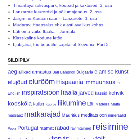
Timanfaya rahvuspark, koopad ja kaktused. 3. osa
Lanzarote kuurordid ja põllumajandus. 2. osa
Järgmine Kanaari saar – Lanzarote. 1. osa
Mudaravi Haapsalus ehk alasti avalikus kohas
Läti oma väike Itaalia – Jurmala
Klassikaline kodune letšo
Ljubljana, the beautiful capital of Slovenia. Part 3
SILDIPILV
aeg
elamise kunst
armastus
allikad
Bulgaaria
Bali
Bangkok
elurõõm
Hispaania
elujõud
immuunsus
in
inspiratsioon
Itaalia
järved
kohvik
kassid
English
liikumine
kooskõla
Läti
küllus
Madeira
Malta
Küpros
matkarajad
meditatsioon
Mauritius
massaaz
mineraalid
reisimine
Portugal
rabad
raamat
ravimtaimed
Poola
tervis
toit