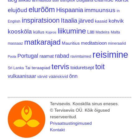
allikad
Bulgaaria
Bali
Bangkok
elurõõm
Hispaania
elujõud
immuunsus
in
inspiratsioon
Itaalia
järved
kohvik
kassid
English
liikumine
kooskõla
Läti
küllus
Madeira
Malta
Küpros
matkarajad
meditatsioon
Mauritius
massaaz
mineraalid
reisimine
Portugal
rabad
raamat
ravimtaimed
Poola
tervis
toit
teraapiad
toiduretsept
Tai
Sri Lanka
vulkaanisaar
õnn
vääriskivid
värvid
Terviseviis. Kooskõla sinus eneses.
© Terviseviis OÜ. Kõik õigused
reserveeritud.
Privaatsustingimused
Kontakt