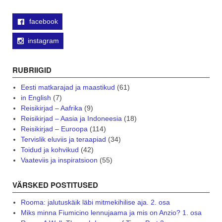
facebook
instagram
RUBRIIGID
Eesti matkarajad ja maastikud
(61)
in English
(7)
Reisikirjad – Aafrika
(9)
Reisikirjad – Aasia ja Indoneesia
(18)
Reisikirjad – Euroopa
(114)
Tervislik eluviis ja teraapiad
(34)
Toidud ja kohvikud
(42)
Vaateviis ja inspiratsioon
(55)
VÄRSKED POSTITUSED
Rooma: jalutuskäik läbi mitmekihilise aja. 2. osa
Miks minna Fiumicino lennujaama ja mis on Anzio? 1. osa