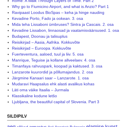
Rome: A Walk Through Layers of Time. Part 2
Why go to Fiumicino Airport, and what is Anzio? Part 1
Ravipaast Loodus BioSpas – keha ja hinge nauding
Kevadine Porto, Fado ja ookean. 3. osa
Mida teha Lissaboni ümbruses? Sintra ja Cascais. 2. osa
Kevadine Lissabon, linnaosad ja vaatamisväärsused. 1. osa
Budapest, Doonau ja talisuplus
Reisikirjad – Aasia, Aafrika. Kokkuvõte
Reisikirjad – Euroopa. Kokkuvõte
Fuerteventura, aaloed, tuul ja liiv. 5. osa
Manrique, Teguise ja kollane allveelaev. 4. osa
Timanfaya rahvuspark, koopad ja kaktused. 3. osa
Lanzarote kuurordid ja põllumajandus. 2. osa
Järgmine Kanaari saar – Lanzarote. 1. osa
Mudaravi Haapsalus ehk alasti avalikus kohas
Läti oma väike Itaalia – Jurmala
Klassikaline kodune letšo
Ljubljana, the beautiful capital of Slovenia. Part 3
SILDIPILV
aeg
elamise kunst
armastus