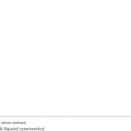
a sinus eneses.
ik õigused reserveeritud.