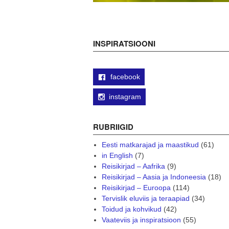
INSPIRATSIOONI
facebook
instagram
RUBRIIGID
Eesti matkarajad ja maastikud
(61)
in English
(7)
Reisikirjad – Aafrika
(9)
Reisikirjad – Aasia ja Indoneesia
(18)
Reisikirjad – Euroopa
(114)
Tervislik eluviis ja teraapiad
(34)
Toidud ja kohvikud
(42)
Vaateviis ja inspiratsioon
(55)