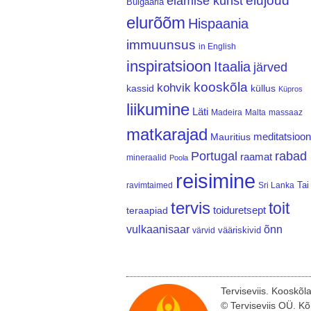
elujõud
elamise kunst
Bulgaaria
elurõõm
Hispaania
immuunsus
in English
inspiratsioon
Itaalia
järved
kooskõla
kohvik
kassid
küllus
Küpros
liikumine
Läti
Madeira
Malta
massaaz
matkarajad
meditatsioon
Mauritius
Portugal
rabad
raamat
mineraalid
Poola
reisimine
Tai
ravimtaimed
Sri Lanka
tervis
toit
teraapiad
toiduretsept
vulkaanisaar
õnn
vääriskivid
värvid
Terviseviis. Kooskõl
© Terviseviis OÜ. Kõ