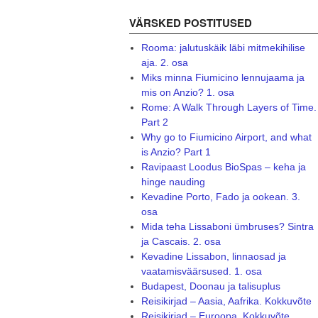
VÄRSKED POSTITUSED
Rooma: jalutuskäik läbi mitmekihilise
aja. 2. osa
Miks minna Fiumicino lennujaama ja
mis on Anzio? 1. osa
Rome: A Walk Through Layers of Time.
Part 2
Why go to Fiumicino Airport, and what
is Anzio? Part 1
Ravipaast Loodus BioSpas – keha ja
hinge nauding
Kevadine Porto, Fado ja ookean. 3.
osa
Mida teha Lissaboni ümbruses? Sintra
ja Cascais. 2. osa
Kevadine Lissabon, linnaosad ja
vaatamisväärsused. 1. osa
Budapest, Doonau ja talisuplus
Reisikirjad – Aasia, Aafrika. Kokkuvõte
Reisikirjad – Euroopa. Kokkuvõte