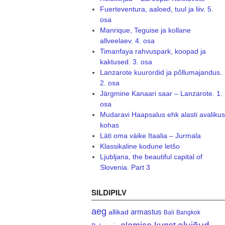
Fuerteventura, aaloed, tuul ja liiv. 5.
osa
Manrique, Teguise ja kollane
allveelaev. 4. osa
Timanfaya rahvuspark, koopad ja
kaktused. 3. osa
Lanzarote kuurordid ja põllumajandus.
2. osa
Järgmine Kanaari saar – Lanzarote. 1.
osa
Mudaravi Haapsalus ehk alasti avalikus
kohas
Läti oma väike Itaalia – Jurmala
Klassikaline kodune letšo
Ljubljana, the beautiful capital of
Slovenia. Part 3
SILDIPILV
aeg
armastus
allikad
Bali
Bangkok