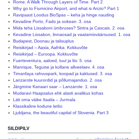
Rome: A Walk Through Layers of Time. Part 2
Why go to Fiumicino Airport, and what is Anzio? Part 1
Ravipaast Loodus BioSpas – keha ja hinge nauding
Kevadine Porto, Fado ja ookean. 3. osa
Mida teha Lissaboni ümbruses? Sintra ja Cascais. 2. osa
Kevadine Lissabon, linnaosad ja vaatamisväärsused. 1. osa
Budapest, Doonau ja talisuplus
Reisikirjad – Aasia, Aafrika. Kokkuvõte
Reisikirjad – Euroopa. Kokkuvõte
Fuerteventura, aaloed, tuul ja liiv. 5. osa
Manrique, Teguise ja kollane allveelaev. 4. osa
Timanfaya rahvuspark, koopad ja kaktused. 3. osa
Lanzarote kuurordid ja põllumajandus. 2. osa
Järgmine Kanaari saar – Lanzarote. 1. osa
Mudaravi Haapsalus ehk alasti avalikus kohas
Läti oma väike Itaalia – Jurmala
Klassikaline kodune letšo
Ljubljana, the beautiful capital of Slovenia. Part 3
SILDIPILV