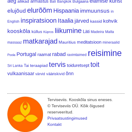
aeg
elamise kunst
armastus
allikad
Bulgaaria
Bali
Bangkok
elurõõm
Hispaania
elujõud
immuunsus
in
inspiratsioon
Itaalia
järved
kohvik
kassid
English
liikumine
kooskõla
Läti
küllus
Madeira
Malta
Küpros
matkarajad
meditatsioon
Mauritius
massaaz
mineraalid
reisimine
Portugal
rabad
raamat
ravimtaimed
Poola
tervis
toit
teraapiad
toiduretsept
Tai
Sri Lanka
vulkaanisaar
õnn
vääriskivid
värvid
Terviseviis. Kooskõla sinus eneses.
© Terviseviis OÜ. Kõik õigused
reserveeritud.
Privaatsustingimused
Kontakt