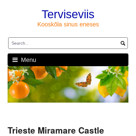
Skip
to
Terviseviis
content
Kooskõla sinus eneses
Menu
Trieste Miramare Castle