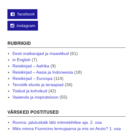
facebook
instagram
RUBRIIGID
Eesti matkarajad ja maastikud
(61)
in English
(7)
Reisikirjad – Aafrika
(9)
Reisikirjad – Aasia ja Indoneesia
(18)
Reisikirjad – Euroopa
(114)
Tervislik eluviis ja teraapiad
(34)
Toidud ja kohvikud
(42)
Vaateviis ja inspiratsioon
(55)
VÄRSKED POSTITUSED
Rooma: jalutuskäik läbi mitmekihilise aja. 2. osa
Miks minna Fiumicino lennujaama ja mis on Anzio? 1. osa