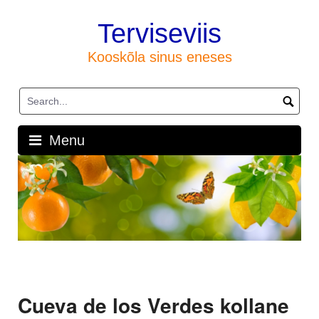
Skip
to
Terviseviis
content
Kooskõla sinus eneses
Menu
Cueva de los Verdes kollane