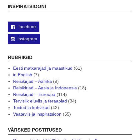
navigation
INSPIRATSIOONI
facebook
instagram
RUBRIIGID
Eesti matkarajad ja maastikud
(61)
in English
(7)
Reisikirjad – Aafrika
(9)
Reisikirjad – Aasia ja Indoneesia
(18)
Reisikirjad – Euroopa
(114)
Tervislik eluviis ja teraapiad
(34)
Toidud ja kohvikud
(42)
Vaateviis ja inspiratsioon
(55)
VÄRSKED POSTITUSED