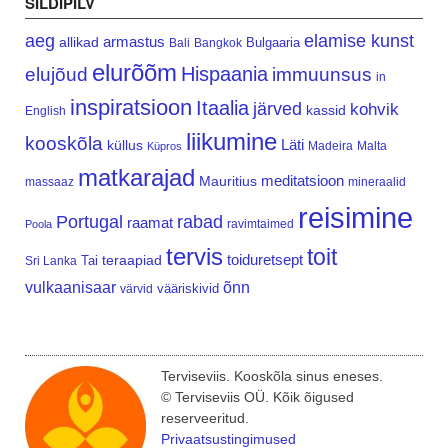
SILDIPILV
aeg
elamise kunst
armastus
allikad
Bulgaaria
Bali
Bangkok
elurõõm
Hispaania
elujõud
immuunsus
in
inspiratsioon
Itaalia
järved
kohvik
kassid
English
liikumine
kooskõla
Läti
küllus
Madeira
Malta
Küpros
matkarajad
meditatsioon
Mauritius
massaaz
mineraalid
reisimine
Portugal
rabad
raamat
ravimtaimed
Poola
tervis
toit
teraapiad
toiduretsept
Tai
Sri Lanka
vulkaanisaar
õnn
vääriskivid
värvid
Terviseviis. Kooskõla sinus eneses.
© Terviseviis OÜ. Kõik õigused
reserveeritud.
Privaatsustingimused