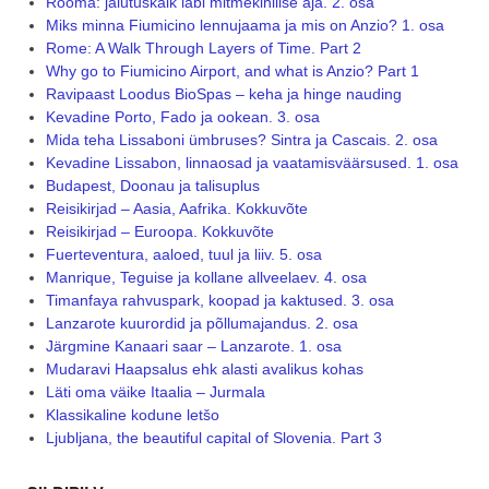
Rooma: jalutuskäik läbi mitmekihilise aja. 2. osa
Miks minna Fiumicino lennujaama ja mis on Anzio? 1. osa
Rome: A Walk Through Layers of Time. Part 2
Why go to Fiumicino Airport, and what is Anzio? Part 1
Ravipaast Loodus BioSpas – keha ja hinge nauding
Kevadine Porto, Fado ja ookean. 3. osa
Mida teha Lissaboni ümbruses? Sintra ja Cascais. 2. osa
Kevadine Lissabon, linnaosad ja vaatamisväärsused. 1. osa
Budapest, Doonau ja talisuplus
Reisikirjad – Aasia, Aafrika. Kokkuvõte
Reisikirjad – Euroopa. Kokkuvõte
Fuerteventura, aaloed, tuul ja liiv. 5. osa
Manrique, Teguise ja kollane allveelaev. 4. osa
Timanfaya rahvuspark, koopad ja kaktused. 3. osa
Lanzarote kuurordid ja põllumajandus. 2. osa
Järgmine Kanaari saar – Lanzarote. 1. osa
Mudaravi Haapsalus ehk alasti avalikus kohas
Läti oma väike Itaalia – Jurmala
Klassikaline kodune letšo
Ljubljana, the beautiful capital of Slovenia. Part 3