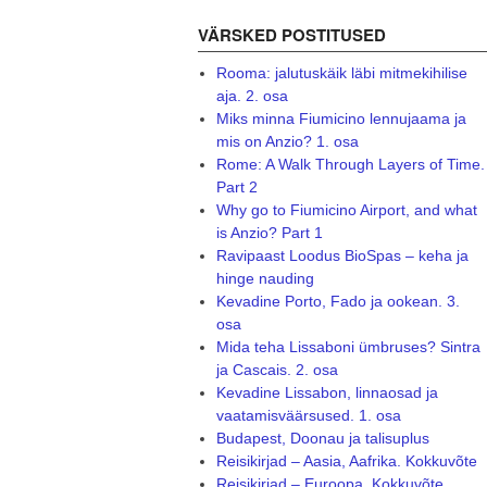
VÄRSKED POSTITUSED
Rooma: jalutuskäik läbi mitmekihilise
aja. 2. osa
Miks minna Fiumicino lennujaama ja
mis on Anzio? 1. osa
Rome: A Walk Through Layers of Time.
Part 2
Why go to Fiumicino Airport, and what
is Anzio? Part 1
Ravipaast Loodus BioSpas – keha ja
hinge nauding
Kevadine Porto, Fado ja ookean. 3.
osa
Mida teha Lissaboni ümbruses? Sintra
ja Cascais. 2. osa
Kevadine Lissabon, linnaosad ja
vaatamisväärsused. 1. osa
Budapest, Doonau ja talisuplus
Reisikirjad – Aasia, Aafrika. Kokkuvõte
Reisikirjad – Euroopa. Kokkuvõte