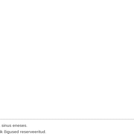
a sinus eneses.
ik õigused reserveeritud.