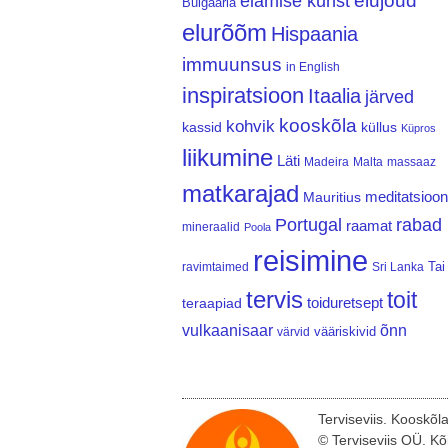
elujõud
elamise kunst
Bulgaaria
elurõõm
Hispaania
immuunsus
in English
inspiratsioon
Itaalia
järved
kooskõla
kohvik
kassid
küllus
Küpros
liikumine
Läti
Madeira
Malta
massaaz
matkarajad
meditatsioon
Mauritius
Portugal
rabad
raamat
mineraalid
Poola
reisimine
Tai
ravimtaimed
Sri Lanka
tervis
toit
teraapiad
toiduretsept
vulkaanisaar
õnn
vääriskivid
värvid
Terviseviis. Kooskõl
© Terviseviis OÜ. Kõ