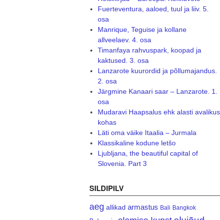
Fuerteventura, aaloed, tuul ja liiv. 5.
osa
Manrique, Teguise ja kollane
allveelaev. 4. osa
Timanfaya rahvuspark, koopad ja
kaktused. 3. osa
Lanzarote kuurordid ja põllumajandus.
2. osa
Järgmine Kanaari saar – Lanzarote. 1.
osa
Mudaravi Haapsalus ehk alasti avalikus
kohas
Läti oma väike Itaalia – Jurmala
Klassikaline kodune letšo
Ljubljana, the beautiful capital of
Slovenia. Part 3
SILDIPILV
aeg
armastus
allikad
Bali
Bangkok