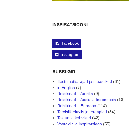
INSPIRATSIOONI
facebook
instagram
RUBRIIGID
Eesti matkarajad ja maastikud
(61)
in English
(7)
Reisikirjad – Aafrika
(9)
Reisikirjad – Aasia ja Indoneesia
(18)
Reisikirjad – Euroopa
(114)
Tervislik eluviis ja teraapiad
(34)
Toidud ja kohvikud
(42)
Vaateviis ja inspiratsioon
(55)