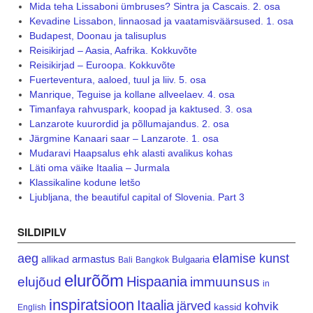
Mida teha Lissaboni ümbruses? Sintra ja Cascais. 2. osa
Kevadine Lissabon, linnaosad ja vaatamisväärsused. 1. osa
Budapest, Doonau ja talisuplus
Reisikirjad – Aasia, Aafrika. Kokkuvõte
Reisikirjad – Euroopa. Kokkuvõte
Fuerteventura, aaloed, tuul ja liiv. 5. osa
Manrique, Teguise ja kollane allveelaev. 4. osa
Timanfaya rahvuspark, koopad ja kaktused. 3. osa
Lanzarote kuurordid ja põllumajandus. 2. osa
Järgmine Kanaari saar – Lanzarote. 1. osa
Mudaravi Haapsalus ehk alasti avalikus kohas
Läti oma väike Itaalia – Jurmala
Klassikaline kodune letšo
Ljubljana, the beautiful capital of Slovenia. Part 3
SILDIPILV
aeg
elamise kunst
armastus
allikad
Bulgaaria
Bali
Bangkok
elurõõm
Hispaania
elujõud
immuunsus
in
inspiratsioon
Itaalia
järved
kohvik
kassid
English