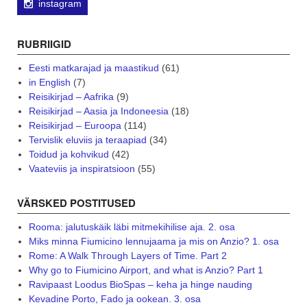
instagram
RUBRIIGID
Eesti matkarajad ja maastikud
(61)
in English
(7)
Reisikirjad – Aafrika
(9)
Reisikirjad – Aasia ja Indoneesia
(18)
Reisikirjad – Euroopa
(114)
Tervislik eluviis ja teraapiad
(34)
Toidud ja kohvikud
(42)
Vaateviis ja inspiratsioon
(55)
VÄRSKED POSTITUSED
Rooma: jalutuskäik läbi mitmekihilise aja. 2. osa
Miks minna Fiumicino lennujaama ja mis on Anzio? 1. osa
Rome: A Walk Through Layers of Time. Part 2
Why go to Fiumicino Airport, and what is Anzio? Part 1
Ravipaast Loodus BioSpas – keha ja hinge nauding
Kevadine Porto, Fado ja ookean. 3. osa