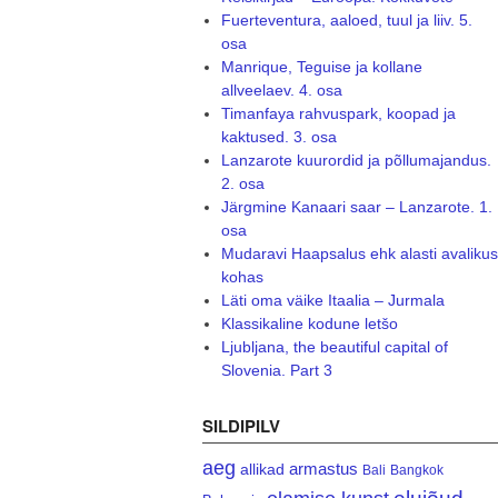
Fuerteventura, aaloed, tuul ja liiv. 5.
osa
Manrique, Teguise ja kollane
allveelaev. 4. osa
Timanfaya rahvuspark, koopad ja
kaktused. 3. osa
Lanzarote kuurordid ja põllumajandus.
2. osa
Järgmine Kanaari saar – Lanzarote. 1.
osa
Mudaravi Haapsalus ehk alasti avalikus
kohas
Läti oma väike Itaalia – Jurmala
Klassikaline kodune letšo
Ljubljana, the beautiful capital of
Slovenia. Part 3
SILDIPILV
aeg
armastus
allikad
Bali
Bangkok