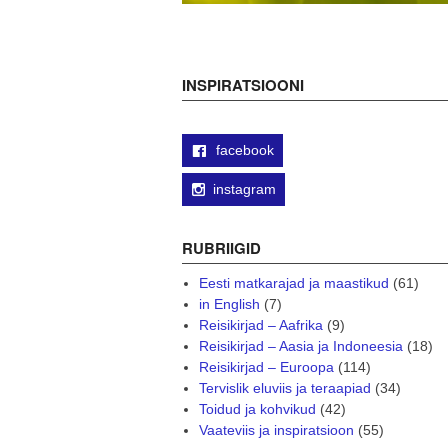
INSPIRATSIOONI
facebook
instagram
RUBRIIGID
Eesti matkarajad ja maastikud
(61)
in English
(7)
Reisikirjad – Aafrika
(9)
Reisikirjad – Aasia ja Indoneesia
(18)
Reisikirjad – Euroopa
(114)
Tervislik eluviis ja teraapiad
(34)
Toidud ja kohvikud
(42)
Vaateviis ja inspiratsioon
(55)