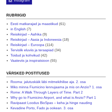
instagram
RUBRIIGID
Eesti matkarajad ja maastikud
(61)
in English
(7)
Reisikirjad – Aafrika
(9)
Reisikirjad – Aasia ja Indoneesia
(18)
Reisikirjad – Euroopa
(114)
Tervislik eluviis ja teraapiad
(34)
Toidud ja kohvikud
(42)
Vaateviis ja inspiratsioon
(55)
VÄRSKED POSTITUSED
Rooma: jalutuskäik läbi mitmekihilise aja. 2. osa
Miks minna Fiumicino lennujaama ja mis on Anzio? 1. osa
Rome: A Walk Through Layers of Time. Part 2
Why go to Fiumicino Airport, and what is Anzio? Part 1
Ravipaast Loodus BioSpas – keha ja hinge nauding
Kevadine Porto, Fado ja ookean. 3. osa