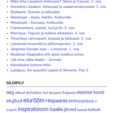
Mida teha Lissaboni ümbruses? Sintra ja Cascais. 2. osa
Kevadine Lissabon, linnaosad ja vaatamisväärsused. 1. osa
Budapest, Doonau ja talisuplus
Reisikirjad – Aasia, Aafrika. Kokkuvõte
Reisikirjad – Euroopa. Kokkuvõte
Fuerteventura, aaloed, tuul ja liiv. 5. osa
Manrique, Teguise ja kollane allveelaev. 4. osa
Timanfaya rahvuspark, koopad ja kaktused. 3. osa
Lanzarote kuurordid ja põllumajandus. 2. osa
Järgmine Kanaari saar – Lanzarote. 1. osa
Mudaravi Haapsalus ehk alasti avalikus kohas
Läti oma väike Itaalia – Jurmala
Klassikaline kodune letšo
Ljubljana, the beautiful capital of Slovenia. Part 3
SILDIPILV
aeg
elamise kunst
armastus
allikad
Bulgaaria
Bali
Bangkok
elurõõm
Hispaania
elujõud
immuunsus
in
inspiratsioon
Itaalia
järved
kohvik
kassid
English