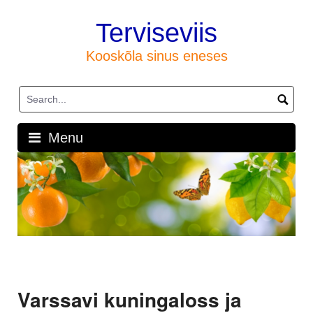
Skip
to
Terviseviis
content
Kooskõla sinus eneses
Menu
Varssavi kuningaloss ja