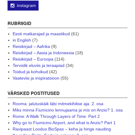
instagram
RUBRIIGID
Eesti matkarajad ja maastikud
(61)
in English
(7)
Reisikirjad – Aafrika
(9)
Reisikirjad – Aasia ja Indoneesia
(18)
Reisikirjad – Euroopa
(114)
Tervislik eluviis ja teraapiad
(34)
Toidud ja kohvikud
(42)
Vaateviis ja inspiratsioon
(55)
VÄRSKED POSTITUSED
Rooma: jalutuskäik läbi mitmekihilise aja. 2. osa
Miks minna Fiumicino lennujaama ja mis on Anzio? 1. osa
Rome: A Walk Through Layers of Time. Part 2
Why go to Fiumicino Airport, and what is Anzio? Part 1
Ravipaast Loodus BioSpas – keha ja hinge nauding