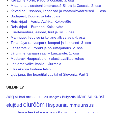
Kevadine Porto, Fado ja ookean. 3. osa
Mida teha Lissaboni ümbruses? Sintra ja Cascais. 2. osa
Kevadine Lissabon, linnaosad ja vaatamisväärsused. 1. osa
Budapest, Doonau ja talisuplus
Reisikirjad – Aasia, Aafrika. Kokkuvõte
Reisikirjad – Euroopa. Kokkuvõte
Fuerteventura, aaloed, tuul ja liiv. 5. osa
Manrique, Teguise ja kollane allveelaev. 4. osa
Timanfaya rahvuspark, koopad ja kaktused. 3. osa
Lanzarote kuurordid ja põllumajandus. 2. osa
Järgmine Kanaari saar – Lanzarote. 1. osa
Mudaravi Haapsalus ehk alasti avalikus kohas
Läti oma väike Itaalia – Jurmala
Klassikaline kodune letšo
Ljubljana, the beautiful capital of Slovenia. Part 3
SILDIPILV
aeg
elamise kunst
armastus
allikad
Bulgaaria
Bali
Bangkok
elurõõm
Hispaania
elujõud
immuunsus
in