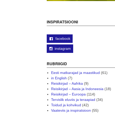
INSPIRATSIOONI
facebook
instagram
RUBRIIGID
Eesti matkarajad ja maastikud
(61)
in English
(7)
Reisikirjad – Aafrika
(9)
Reisikirjad – Aasia ja Indoneesia
(18)
Reisikirjad – Euroopa
(114)
Tervislik eluviis ja teraapiad
(34)
Toidud ja kohvikud
(42)
Vaateviis ja inspiratsioon
(55)