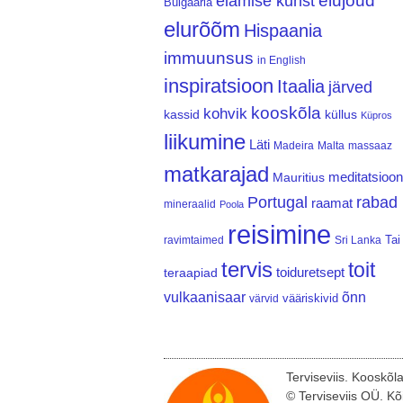
elujõud
elamise kunst
Bulgaaria
elurõõm
Hispaania
immuunsus
in English
inspiratsioon
Itaalia
järved
kooskõla
kohvik
kassid
küllus
Küpros
liikumine
Läti
Madeira
Malta
massaaz
matkarajad
meditatsioon
Mauritius
Portugal
rabad
raamat
mineraalid
Poola
reisimine
Tai
ravimtaimed
Sri Lanka
tervis
toit
teraapiad
toiduretsept
vulkaanisaar
õnn
vääriskivid
värvid
Terviseviis. Kooskõl
© Terviseviis OÜ. Kõ