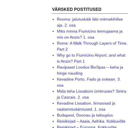
VÄRSKED POSTITUSED
Rooma: jalutuskäik läbi mitmekihilise
aja. 2. osa
Miks minna Fiumicino lennujaama ja
mis on Anzio? 1. osa
Rome: A Walk Through Layers of Time.
Part 2
Why go to Fiumicino Airport, and what
is Anzio? Part 1
Ravipaast Loodus BioSpas – keha ja
hinge nauding
Kevadine Porto, Fado ja ookean. 3.
osa
Mida teha Lissaboni ümbruses? Sintra
ja Cascais. 2. osa
Kevadine Lissabon, linnaosad ja
vaatamisväärsused. 1. osa
Budapest, Doonau ja talisuplus
Reisikirjad – Aasia, Aafrika. Kokkuvõte
Reisikirjad – Euroopa. Kokkuvõte