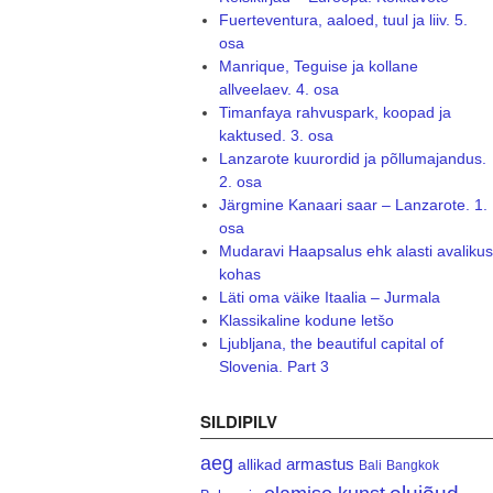
Fuerteventura, aaloed, tuul ja liiv. 5.
osa
Manrique, Teguise ja kollane
allveelaev. 4. osa
Timanfaya rahvuspark, koopad ja
kaktused. 3. osa
Lanzarote kuurordid ja põllumajandus.
2. osa
Järgmine Kanaari saar – Lanzarote. 1.
osa
Mudaravi Haapsalus ehk alasti avalikus
kohas
Läti oma väike Itaalia – Jurmala
Klassikaline kodune letšo
Ljubljana, the beautiful capital of
Slovenia. Part 3
SILDIPILV
aeg
armastus
allikad
Bali
Bangkok