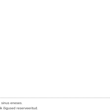
a sinus eneses.
ik õigused reserveeritud.