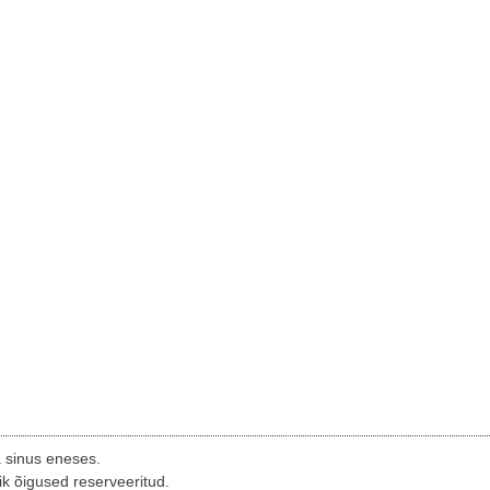
a sinus eneses.
ik õigused reserveeritud.