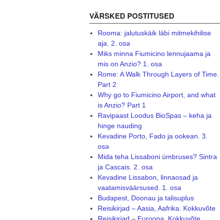
VÄRSKED POSTITUSED
Rooma: jalutuskäik läbi mitmekihilise
aja. 2. osa
Miks minna Fiumicino lennujaama ja
mis on Anzio? 1. osa
Rome: A Walk Through Layers of Time.
Part 2
Why go to Fiumicino Airport, and what
is Anzio? Part 1
Ravipaast Loodus BioSpas – keha ja
hinge nauding
Kevadine Porto, Fado ja ookean. 3.
osa
Mida teha Lissaboni ümbruses? Sintra
ja Cascais. 2. osa
Kevadine Lissabon, linnaosad ja
vaatamisväärsused. 1. osa
Budapest, Doonau ja talisuplus
Reisikirjad – Aasia, Aafrika. Kokkuvõte
Reisikirjad – Euroopa. Kokkuvõte