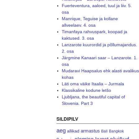
Fuerteventura, aaloed, tuul ja liiv. 5.
osa
Manrique, Teguise ja kollane
allveelaev. 4. osa
Timanfaya rahvuspark, koopad ja
kaktused. 3. osa
Lanzarote kuurordid ja põllumajandus.
2. osa
Järgmine Kanaari saar – Lanzarote. 1.
osa
Mudaravi Haapsalus ehk alasti avalikus
kohas
Läti oma väike Itaalia – Jurmala
Klassikaline kodune letšo
Ljubljana, the beautiful capital of
Slovenia. Part 3
SILDIPILV
aeg
armastus
allikad
Bali
Bangkok