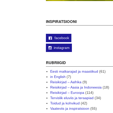
INSPIRATSIOONI
facebook
instagram
RUBRIIGID
Eesti matkarajad ja maastikud
(61)
in English
(7)
Reisikirjad – Aafrika
(9)
Reisikirjad – Aasia ja Indoneesia
(18)
Reisikirjad – Euroopa
(114)
Tervislik eluviis ja teraapiad
(34)
Toidud ja kohvikud
(42)
Vaateviis ja inspiratsioon
(55)