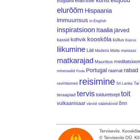
elujõud
elamise kunst
Bulgaaria
elurõõm
Hispaania
immuunsus
in English
inspiratsioon
Itaalia
järved
kooskõla
kohvik
kassid
küllus
Küpros
liikumine
Läti
Madeira
Malta
massaaz
matkarajad
meditatsioon
Mauritius
Portugal
rabad
raamat
mineraalid
Poola
reisimine
Tai
ravimtaimed
Sri Lanka
tervis
toit
teraapiad
toiduretsept
vulkaanisaar
õnn
vääriskivid
värvid
Terviseviis. Kooskõl
© Terviseviis OÜ. Kõ