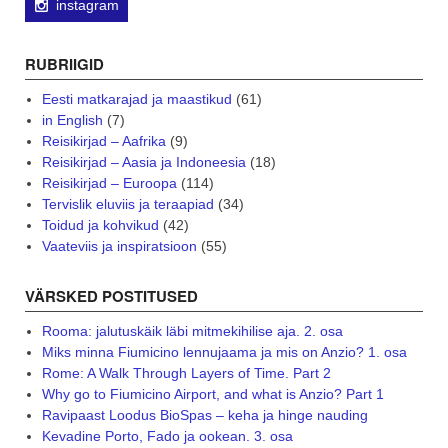
instagram
RUBRIIGID
Eesti matkarajad ja maastikud
(61)
in English
(7)
Reisikirjad – Aafrika
(9)
Reisikirjad – Aasia ja Indoneesia
(18)
Reisikirjad – Euroopa
(114)
Tervislik eluviis ja teraapiad
(34)
Toidud ja kohvikud
(42)
Vaateviis ja inspiratsioon
(55)
VÄRSKED POSTITUSED
Rooma: jalutuskäik läbi mitmekihilise aja. 2. osa
Miks minna Fiumicino lennujaama ja mis on Anzio? 1. osa
Rome: A Walk Through Layers of Time. Part 2
Why go to Fiumicino Airport, and what is Anzio? Part 1
Ravipaast Loodus BioSpas – keha ja hinge nauding
Kevadine Porto, Fado ja ookean. 3. osa