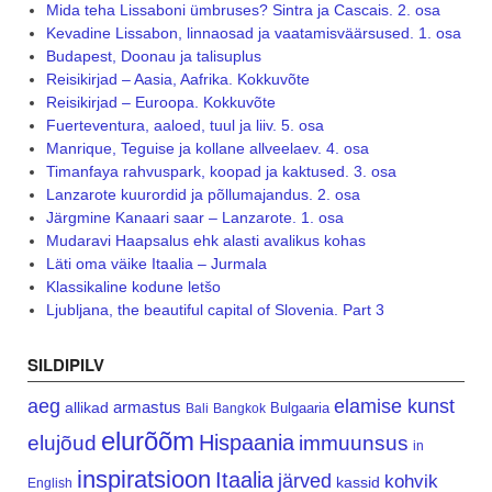
Mida teha Lissaboni ümbruses? Sintra ja Cascais. 2. osa
Kevadine Lissabon, linnaosad ja vaatamisväärsused. 1. osa
Budapest, Doonau ja talisuplus
Reisikirjad – Aasia, Aafrika. Kokkuvõte
Reisikirjad – Euroopa. Kokkuvõte
Fuerteventura, aaloed, tuul ja liiv. 5. osa
Manrique, Teguise ja kollane allveelaev. 4. osa
Timanfaya rahvuspark, koopad ja kaktused. 3. osa
Lanzarote kuurordid ja põllumajandus. 2. osa
Järgmine Kanaari saar – Lanzarote. 1. osa
Mudaravi Haapsalus ehk alasti avalikus kohas
Läti oma väike Itaalia – Jurmala
Klassikaline kodune letšo
Ljubljana, the beautiful capital of Slovenia. Part 3
SILDIPILV
aeg
elamise kunst
armastus
allikad
Bulgaaria
Bali
Bangkok
elurõõm
Hispaania
elujõud
immuunsus
in
inspiratsioon
Itaalia
järved
kohvik
kassid
English