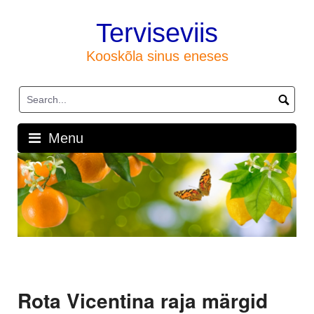
Skip
to
Terviseviis
content
Kooskõla sinus eneses
Menu
Rota Vicentina raja märgid