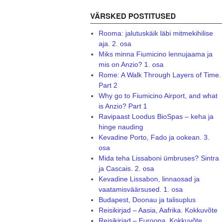
VÄRSKED POSTITUSED
Rooma: jalutuskäik läbi mitmekihilise
aja. 2. osa
Miks minna Fiumicino lennujaama ja
mis on Anzio? 1. osa
Rome: A Walk Through Layers of Time.
Part 2
Why go to Fiumicino Airport, and what
is Anzio? Part 1
Ravipaast Loodus BioSpas – keha ja
hinge nauding
Kevadine Porto, Fado ja ookean. 3.
osa
Mida teha Lissaboni ümbruses? Sintra
ja Cascais. 2. osa
Kevadine Lissabon, linnaosad ja
vaatamisväärsused. 1. osa
Budapest, Doonau ja talisuplus
Reisikirjad – Aasia, Aafrika. Kokkuvõte
Reisikirjad – Euroopa. Kokkuvõte