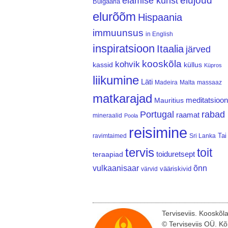
elujõud
elamise kunst
Bulgaaria
elurõõm
Hispaania
immuunsus
in English
inspiratsioon
Itaalia
järved
kooskõla
kohvik
kassid
küllus
Küpros
liikumine
Läti
Madeira
Malta
massaaz
matkarajad
meditatsioon
Mauritius
Portugal
rabad
raamat
mineraalid
Poola
reisimine
Tai
ravimtaimed
Sri Lanka
tervis
toit
teraapiad
toiduretsept
vulkaanisaar
õnn
vääriskivid
värvid
Terviseviis. Kooskõl
© Terviseviis OÜ. Kõ