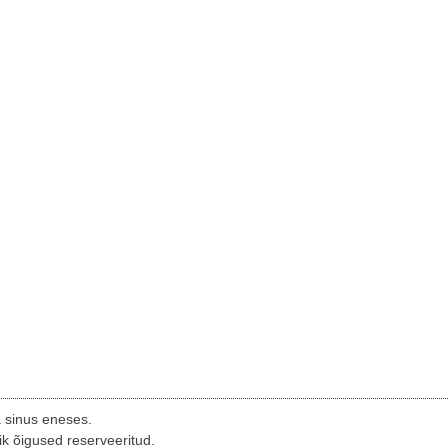
a sinus eneses.
ik õigused reserveeritud.