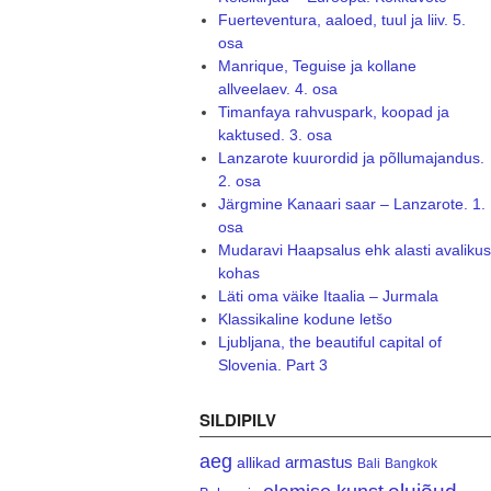
Fuerteventura, aaloed, tuul ja liiv. 5.
osa
Manrique, Teguise ja kollane
allveelaev. 4. osa
Timanfaya rahvuspark, koopad ja
kaktused. 3. osa
Lanzarote kuurordid ja põllumajandus.
2. osa
Järgmine Kanaari saar – Lanzarote. 1.
osa
Mudaravi Haapsalus ehk alasti avalikus
kohas
Läti oma väike Itaalia – Jurmala
Klassikaline kodune letšo
Ljubljana, the beautiful capital of
Slovenia. Part 3
SILDIPILV
aeg
armastus
allikad
Bali
Bangkok