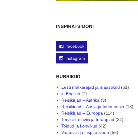
INSPIRATSIOONI
facebook
instagram
RUBRIIGID
Eesti matkarajad ja maastikud
(61)
in English
(7)
Reisikirjad – Aafrika
(9)
Reisikirjad – Aasia ja Indoneesia
(18)
Reisikirjad – Euroopa
(114)
Tervislik eluviis ja teraapiad
(34)
Toidud ja kohvikud
(42)
Vaateviis ja inspiratsioon
(55)