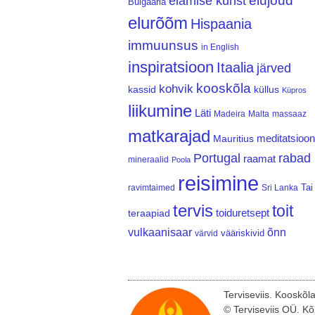
elujõud
elamise kunst
Bulgaaria
elurõõm
Hispaania
immuunsus
in English
inspiratsioon
Itaalia
järved
kooskõla
kohvik
kassid
küllus
Küpros
liikumine
Läti
Madeira
Malta
massaaz
matkarajad
meditatsioon
Mauritius
Portugal
rabad
raamat
mineraalid
Poola
reisimine
Tai
ravimtaimed
Sri Lanka
tervis
toit
teraapiad
toiduretsept
vulkaanisaar
õnn
vääriskivid
värvid
Terviseviis. Kooskõl
© Terviseviis OÜ. Kõ