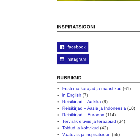
INSPIRATSIOONI
facebook
instagram
RUBRIIGID
Eesti matkarajad ja maastikud
(61)
in English
(7)
Reisikirjad – Aafrika
(9)
Reisikirjad – Aasia ja Indoneesia
(18)
Reisikirjad – Euroopa
(114)
Tervislik eluviis ja teraapiad
(34)
Toidud ja kohvikud
(42)
Vaateviis ja inspiratsioon
(55)