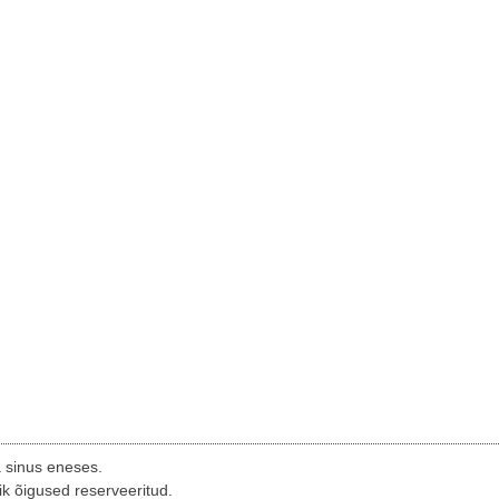
a sinus eneses.
ik õigused reserveeritud.