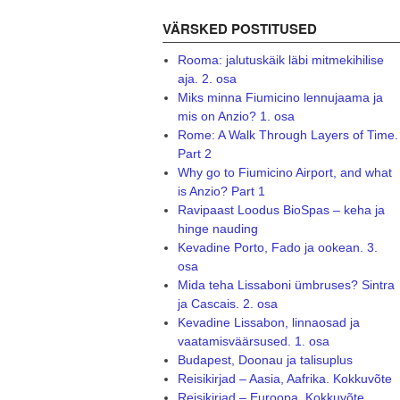
VÄRSKED POSTITUSED
Rooma: jalutuskäik läbi mitmekihilise
aja. 2. osa
Miks minna Fiumicino lennujaama ja
mis on Anzio? 1. osa
Rome: A Walk Through Layers of Time.
Part 2
Why go to Fiumicino Airport, and what
is Anzio? Part 1
Ravipaast Loodus BioSpas – keha ja
hinge nauding
Kevadine Porto, Fado ja ookean. 3.
osa
Mida teha Lissaboni ümbruses? Sintra
ja Cascais. 2. osa
Kevadine Lissabon, linnaosad ja
vaatamisväärsused. 1. osa
Budapest, Doonau ja talisuplus
Reisikirjad – Aasia, Aafrika. Kokkuvõte
Reisikirjad – Euroopa. Kokkuvõte