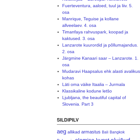
Fuerteventura, aaloed, tuul ja liiv. 5.
osa
Manrique, Teguise ja kollane
allveelaev. 4. osa
Timanfaya rahvuspark, koopad ja
kaktused. 3. osa
Lanzarote kuurordid ja põllumajandus.
2. osa
Järgmine Kanaari saar – Lanzarote. 1.
osa
Mudaravi Haapsalus ehk alasti avalikus
kohas
Läti oma väike Itaalia – Jurmala
Klassikaline kodune letšo
Ljubljana, the beautiful capital of
Slovenia. Part 3
SILDIPILV
aeg
armastus
allikad
Bali
Bangkok