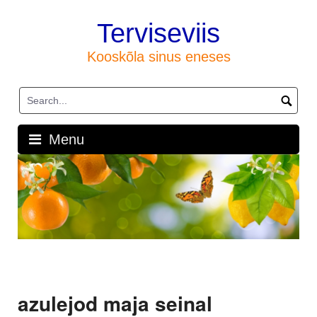
Skip
to
Terviseviis
content
Kooskõla sinus eneses
Menu
azulejod maja seinal