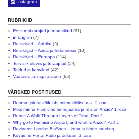
instagram
RUBRIIGID
Eesti matkarajad ja maastikud
(61)
in English
(7)
Reisikirjad – Aafrika
(9)
Reisikirjad – Aasia ja Indoneesia
(18)
Reisikirjad – Euroopa
(114)
Tervislik eluviis ja teraapiad
(34)
Toidud ja kohvikud
(42)
Vaateviis ja inspiratsioon
(55)
VÄRSKED POSTITUSED
Rooma: jalutuskäik läbi mitmekihilise aja. 2. osa
Miks minna Fiumicino lennujaama ja mis on Anzio? 1. osa
Rome: A Walk Through Layers of Time. Part 2
Why go to Fiumicino Airport, and what is Anzio? Part 1
Ravipaast Loodus BioSpas – keha ja hinge nauding
Kevadine Porto, Fado ja ookean. 3. osa