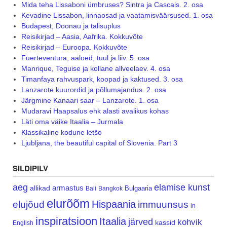
Mida teha Lissaboni ümbruses? Sintra ja Cascais. 2. osa
Kevadine Lissabon, linnaosad ja vaatamisväärsused. 1. osa
Budapest, Doonau ja talisuplus
Reisikirjad – Aasia, Aafrika. Kokkuvõte
Reisikirjad – Euroopa. Kokkuvõte
Fuerteventura, aaloed, tuul ja liiv. 5. osa
Manrique, Teguise ja kollane allveelaev. 4. osa
Timanfaya rahvuspark, koopad ja kaktused. 3. osa
Lanzarote kuurordid ja põllumajandus. 2. osa
Järgmine Kanaari saar – Lanzarote. 1. osa
Mudaravi Haapsalus ehk alasti avalikus kohas
Läti oma väike Itaalia – Jurmala
Klassikaline kodune letšo
Ljubljana, the beautiful capital of Slovenia. Part 3
SILDIPILV
aeg
elamise kunst
armastus
allikad
Bulgaaria
Bali
Bangkok
elurõõm
Hispaania
elujõud
immuunsus
in
inspiratsioon
Itaalia
järved
kohvik
kassid
English