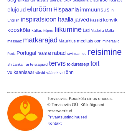
allikad
Bulgaaria
Bali
Bangkok
elurõõm
Hispaania
elujõud
immuunsus
in
inspiratsioon
Itaalia
järved
kohvik
kassid
English
liikumine
kooskõla
Läti
küllus
Madeira
Malta
Küpros
matkarajad
meditatsioon
Mauritius
massaaz
mineraalid
reisimine
Portugal
rabad
raamat
ravimtaimed
Poola
tervis
toit
teraapiad
toiduretsept
Tai
Sri Lanka
vulkaanisaar
õnn
vääriskivid
värvid
Terviseviis. Kooskõla sinus eneses.
© Terviseviis OÜ. Kõik õigused
reserveeritud.
Privaatsustingimused
Kontakt