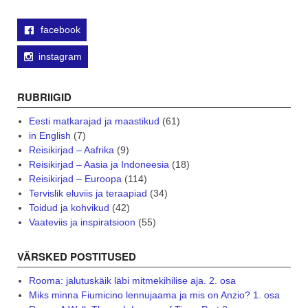
facebook
instagram
RUBRIIGID
Eesti matkarajad ja maastikud
(61)
in English
(7)
Reisikirjad – Aafrika
(9)
Reisikirjad – Aasia ja Indoneesia
(18)
Reisikirjad – Euroopa
(114)
Tervislik eluviis ja teraapiad
(34)
Toidud ja kohvikud
(42)
Vaateviis ja inspiratsioon
(55)
VÄRSKED POSTITUSED
Rooma: jalutuskäik läbi mitmekihilise aja. 2. osa
Miks minna Fiumicino lennujaama ja mis on Anzio? 1. osa