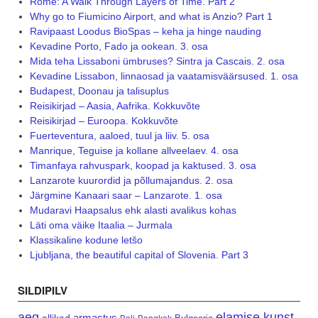
Rome: A Walk Through Layers of Time. Part 2
Why go to Fiumicino Airport, and what is Anzio? Part 1
Ravipaast Loodus BioSpas – keha ja hinge nauding
Kevadine Porto, Fado ja ookean. 3. osa
Mida teha Lissaboni ümbruses? Sintra ja Cascais. 2. osa
Kevadine Lissabon, linnaosad ja vaatamisväärsused. 1. osa
Budapest, Doonau ja talisuplus
Reisikirjad – Aasia, Aafrika. Kokkuvõte
Reisikirjad – Euroopa. Kokkuvõte
Fuerteventura, aaloed, tuul ja liiv. 5. osa
Manrique, Teguise ja kollane allveelaev. 4. osa
Timanfaya rahvuspark, koopad ja kaktused. 3. osa
Lanzarote kuurordid ja põllumajandus. 2. osa
Järgmine Kanaari saar – Lanzarote. 1. osa
Mudaravi Haapsalus ehk alasti avalikus kohas
Läti oma väike Itaalia – Jurmala
Klassikaline kodune letšo
Ljubljana, the beautiful capital of Slovenia. Part 3
SILDIPILV
aeg
elamise kunst
armastus