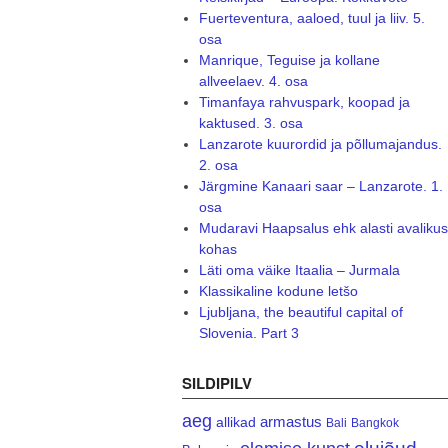
Fuerteventura, aaloed, tuul ja liiv. 5.
osa
Manrique, Teguise ja kollane
allveelaev. 4. osa
Timanfaya rahvuspark, koopad ja
kaktused. 3. osa
Lanzarote kuurordid ja põllumajandus.
2. osa
Järgmine Kanaari saar – Lanzarote. 1.
osa
Mudaravi Haapsalus ehk alasti avalikus
kohas
Läti oma väike Itaalia – Jurmala
Klassikaline kodune letšo
Ljubljana, the beautiful capital of
Slovenia. Part 3
SILDIPILV
aeg
armastus
allikad
Bali
Bangkok