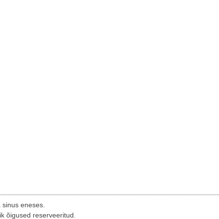
a sinus eneses.
ik õigused reserveeritud.