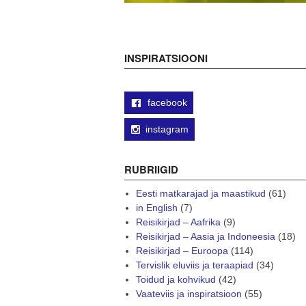
INSPIRATSIOONI
facebook
instagram
RUBRIIGID
Eesti matkarajad ja maastikud
(61)
in English
(7)
Reisikirjad – Aafrika
(9)
Reisikirjad – Aasia ja Indoneesia
(18)
Reisikirjad – Euroopa
(114)
Tervislik eluviis ja teraapiad
(34)
Toidud ja kohvikud
(42)
Vaateviis ja inspiratsioon
(55)