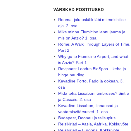
VÄRSKED POSTITUSED
Rooma: jalutuskäik läbi mitmekihilise
aja. 2. osa
Miks minna Fiumicino lennujaama ja
mis on Anzio? 1. osa
Rome: A Walk Through Layers of Time.
Part 2
Why go to Fiumicino Airport, and what
is Anzio? Part 1
Ravipaast Loodus BioSpas – keha ja
hinge nauding
Kevadine Porto, Fado ja ookean. 3.
osa
Mida teha Lissaboni ümbruses? Sintra
ja Cascais. 2. osa
Kevadine Lissabon, linnaosad ja
vaatamisväärsused. 1. osa
Budapest, Doonau ja talisuplus
Reisikirjad – Aasia, Aafrika. Kokkuvõte
Reisikirjad – Euroopa. Kokkuvõte