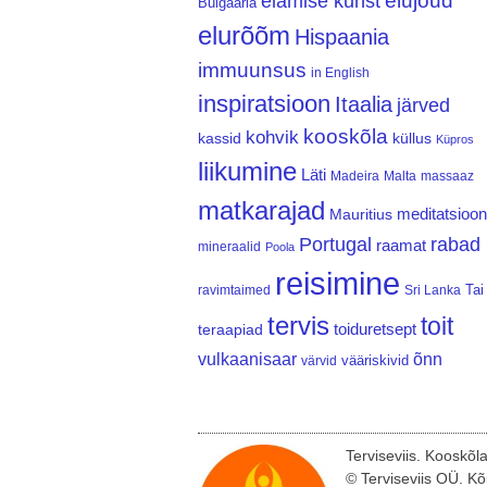
elujõud
elamise kunst
Bulgaaria
elurõõm
Hispaania
immuunsus
in English
inspiratsioon
Itaalia
järved
kooskõla
kohvik
kassid
küllus
Küpros
liikumine
Läti
Madeira
Malta
massaaz
matkarajad
meditatsioon
Mauritius
Portugal
rabad
raamat
mineraalid
Poola
reisimine
Tai
ravimtaimed
Sri Lanka
tervis
toit
teraapiad
toiduretsept
vulkaanisaar
õnn
vääriskivid
värvid
Terviseviis. Kooskõl
© Terviseviis OÜ. Kõ