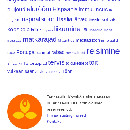
allikad
Bulgaaria
Bali
Bangkok
elurõõm
Hispaania
elujõud
immuunsus
in
inspiratsioon
Itaalia
järved
kohvik
kassid
English
liikumine
kooskõla
Läti
küllus
Madeira
Malta
Küpros
matkarajad
meditatsioon
Mauritius
massaaz
mineraalid
reisimine
Portugal
rabad
raamat
ravimtaimed
Poola
tervis
toit
teraapiad
toiduretsept
Tai
Sri Lanka
vulkaanisaar
õnn
vääriskivid
värvid
Terviseviis. Kooskõla sinus eneses.
© Terviseviis OÜ. Kõik õigused
reserveeritud.
Privaatsustingimused
Kontakt