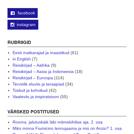
facebook
instagram
RUBRIIGID
Eesti matkarajad ja maastikud
(61)
in English
(7)
Reisikirjad – Aafrika
(9)
Reisikirjad – Aasia ja Indoneesia
(18)
Reisikirjad – Euroopa
(114)
Tervislik eluviis ja teraapiad
(34)
Toidud ja kohvikud
(42)
Vaateviis ja inspiratsioon
(55)
VÄRSKED POSTITUSED
Rooma: jalutuskäik läbi mitmekihilise aja. 2. osa
Miks minna Fiumicino lennujaama ja mis on Anzio? 1. osa