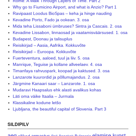
Rome: A Walk Through Layers of Time. Part 2
Why go to Fiumicino Airport, and what is Anzio? Part 1
Ravipaast Loodus BioSpas – keha ja hinge nauding
Kevadine Porto, Fado ja ookean. 3. osa
Mida teha Lissaboni ümbruses? Sintra ja Cascais. 2. osa
Kevadine Lissabon, linnaosad ja vaatamisväärsused. 1. osa
Budapest, Doonau ja talisuplus
Reisikirjad – Aasia, Aafrika. Kokkuvõte
Reisikirjad – Euroopa. Kokkuvõte
Fuerteventura, aaloed, tuul ja liiv. 5. osa
Manrique, Teguise ja kollane allveelaev. 4. osa
Timanfaya rahvuspark, koopad ja kaktused. 3. osa
Lanzarote kuurordid ja põllumajandus. 2. osa
Järgmine Kanaari saar – Lanzarote. 1. osa
Mudaravi Haapsalus ehk alasti avalikus kohas
Läti oma väike Itaalia – Jurmala
Klassikaline kodune letšo
Ljubljana, the beautiful capital of Slovenia. Part 3
SILDIPILV
aeg
elamise kunst
armastus