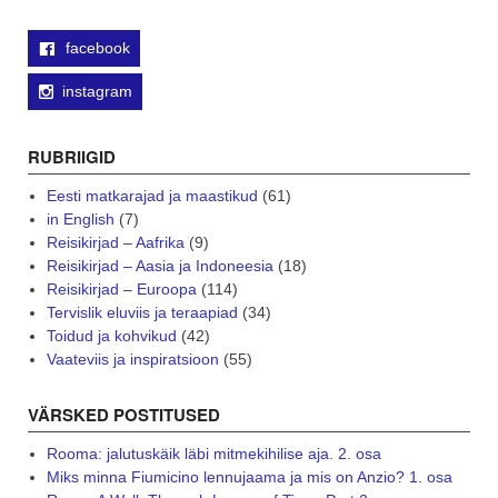
facebook
instagram
RUBRIIGID
Eesti matkarajad ja maastikud
(61)
in English
(7)
Reisikirjad – Aafrika
(9)
Reisikirjad – Aasia ja Indoneesia
(18)
Reisikirjad – Euroopa
(114)
Tervislik eluviis ja teraapiad
(34)
Toidud ja kohvikud
(42)
Vaateviis ja inspiratsioon
(55)
VÄRSKED POSTITUSED
Rooma: jalutuskäik läbi mitmekihilise aja. 2. osa
Miks minna Fiumicino lennujaama ja mis on Anzio? 1. osa