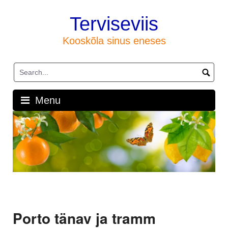
Skip
to
Terviseviis
content
Kooskõla sinus eneses
Menu
Porto tänav ja tramm