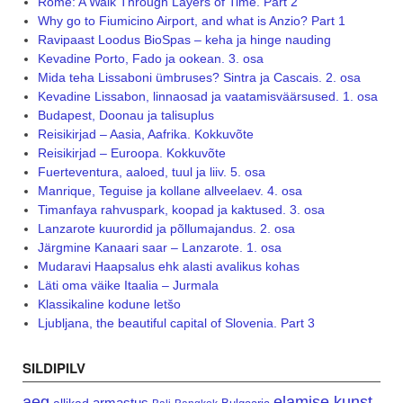
Rome: A Walk Through Layers of Time. Part 2
Why go to Fiumicino Airport, and what is Anzio? Part 1
Ravipaast Loodus BioSpas – keha ja hinge nauding
Kevadine Porto, Fado ja ookean. 3. osa
Mida teha Lissaboni ümbruses? Sintra ja Cascais. 2. osa
Kevadine Lissabon, linnaosad ja vaatamisväärsused. 1. osa
Budapest, Doonau ja talisuplus
Reisikirjad – Aasia, Aafrika. Kokkuvõte
Reisikirjad – Euroopa. Kokkuvõte
Fuerteventura, aaloed, tuul ja liiv. 5. osa
Manrique, Teguise ja kollane allveelaev. 4. osa
Timanfaya rahvuspark, koopad ja kaktused. 3. osa
Lanzarote kuurordid ja põllumajandus. 2. osa
Järgmine Kanaari saar – Lanzarote. 1. osa
Mudaravi Haapsalus ehk alasti avalikus kohas
Läti oma väike Itaalia – Jurmala
Klassikaline kodune letšo
Ljubljana, the beautiful capital of Slovenia. Part 3
SILDIPILV
aeg
elamise kunst
armastus