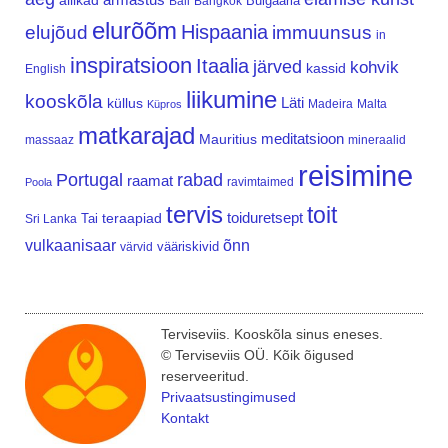
allikad
Bulgaaria
Bali
Bangkok
elurõõm
Hispaania
elujõud
immuunsus
in
inspiratsioon
Itaalia
järved
kohvik
kassid
English
liikumine
kooskõla
Läti
küllus
Madeira
Malta
Küpros
matkarajad
meditatsioon
Mauritius
massaaz
mineraalid
reisimine
Portugal
rabad
raamat
ravimtaimed
Poola
tervis
toit
teraapiad
toiduretsept
Tai
Sri Lanka
vulkaanisaar
õnn
vääriskivid
värvid
Terviseviis. Kooskõla sinus eneses.
© Terviseviis OÜ. Kõik õigused
reserveeritud.
Privaatsustingimused
Kontakt